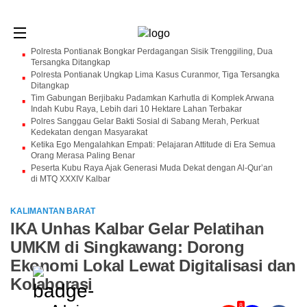
Polresta Pontianak Bongkar Perdagangan Sisik Trenggiling, Dua
Tersangka Ditangkap
Polresta Pontianak Ungkap Lima Kasus Curanmor, Tiga Tersangka
Ditangkap
Tim Gabungan Berjibaku Padamkan Karhutla di Komplek Arwana
Indah Kubu Raya, Lebih dari 10 Hektare Lahan Terbakar
Polres Sanggau Gelar Bakti Sosial di Sabang Merah, Perkuat
Kedekatan dengan Masyarakat
Ketika Ego Mengalahkan Empati: Pelajaran Attitude di Era Semua
Orang Merasa Paling Benar
Peserta Kubu Raya Ajak Generasi Muda Dekat dengan Al-Qur’an
di MTQ XXXIV Kalbar
KALIMANTAN BARAT
IKA Unhas Kalbar Gelar Pelatihan
UMKM di Singkawang: Dorong
Ekonomi Lokal Lewat Digitalisasi dan
Kolaborasi
8