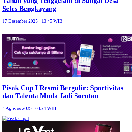
Tahun yang Tenggelam di Sungai Desa
Seles Bengkayang
17 Desember 2025 - 13:45 WIB
Pisak Cup I Resmi Bergulir: Sportivitas
dan Talenta Muda Jadi Sorotan
4 Agustus 2025 - 03:24 WIB