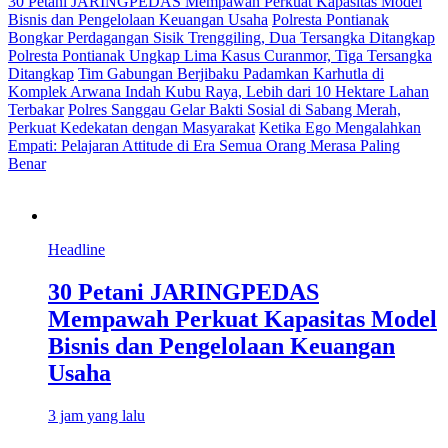
30 Petani JARINGPEDAS Mempawah Perkuat Kapasitas Model
Bisnis dan Pengelolaan Keuangan Usaha
Polresta Pontianak
Bongkar Perdagangan Sisik Trenggiling, Dua Tersangka Ditangkap
Polresta Pontianak Ungkap Lima Kasus Curanmor, Tiga Tersangka
Ditangkap
Tim Gabungan Berjibaku Padamkan Karhutla di
Komplek Arwana Indah Kubu Raya, Lebih dari 10 Hektare Lahan
Terbakar
Polres Sanggau Gelar Bakti Sosial di Sabang Merah,
Perkuat Kedekatan dengan Masyarakat
Ketika Ego Mengalahkan
Empati: Pelajaran Attitude di Era Semua Orang Merasa Paling
Benar
Headline
30 Petani JARINGPEDAS
Mempawah Perkuat Kapasitas Model
Bisnis dan Pengelolaan Keuangan
Usaha
3 jam yang lalu