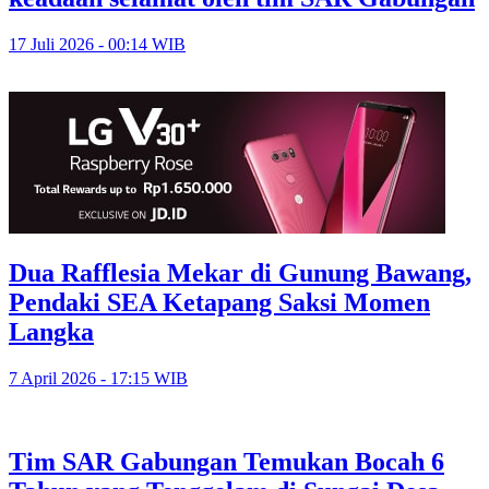
17 Juli 2026 - 00:14 WIB
Dua Rafflesia Mekar di Gunung Bawang,
Pendaki SEA Ketapang Saksi Momen
Langka
7 April 2026 - 17:15 WIB
Tim SAR Gabungan Temukan Bocah 6