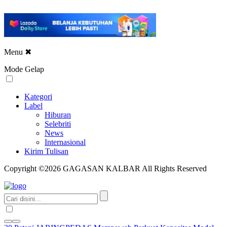
Menu
✖
Mode Gelap
Kategori
Label
Hiburan
Selebriti
News
Internasional
Kirim Tulisan
Copyright ©2026 GAGASAN KALBAR All Rights Reserved