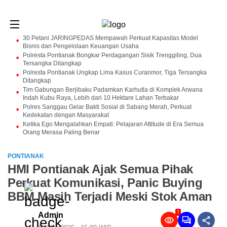
30 Petani JARINGPEDAS Mempawah Perkuat Kapasitas Model
Bisnis dan Pengelolaan Keuangan Usaha
Polresta Pontianak Bongkar Perdagangan Sisik Trenggiling, Dua
Tersangka Ditangkap
Polresta Pontianak Ungkap Lima Kasus Curanmor, Tiga Tersangka
Ditangkap
Tim Gabungan Berjibaku Padamkan Karhutla di Komplek Arwana
Indah Kubu Raya, Lebih dari 10 Hektare Lahan Terbakar
Polres Sanggau Gelar Bakti Sosial di Sabang Merah, Perkuat
Kedekatan dengan Masyarakat
Ketika Ego Mengalahkan Empati: Pelajaran Attitude di Era Semua
Orang Merasa Paling Benar
PONTIANAK
HMI Pontianak Ajak Semua Pihak
Perkuat Komunikasi, Panic Buying
BBM Masih Terjadi Meski Stok Aman
7
Admin