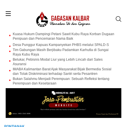
Kuasa Hukum Dampingi Petani Sawit Kubu Raya Korban Dugaan
Penipuan dan Pencemaran Nama Baik
Desa Punggur Kapuas Kampanyekan PHBS melalui SPALD-S
Tim Gabungan Masih Berjibaku Padamkan Karhutla di Sungai
Raya Kubu Raya
Belukar, Pebisnis Modal Liur yang Lebih Lincah dari Sales
Asuransi
IMABA Kalimantan Barat Ajak Masyarakat Bijak Bermedia Sosial
dan Tolak Diskriminasi terhadap Santri serta Pesantren
Bukan Salahmu Menjadi Perempuan: Sebuah Refleksi tentang
Perempuan dan Kesetaraan
PONTIANAK