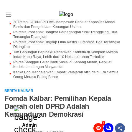
30 Petani JARINGPEDAS Mempawah Perkuat Kapasitas Model
Bisnis dan Pengelolaan Keuangan Usaha
Polresta Pontianak Bongkar Perdagangan Sisik Trenggiling, Dua
Tersangka Ditangkap
Polresta Pontianak Ungkap Lima Kasus Curanmor, Tiga Tersangka
Ditangkap
Tim Gabungan Berjibaku Padamkan Karhutla di Komplek Arwana
Indah Kubu Raya, Lebih dari 10 Hektare Lahan Terbakar
Polres Sanggau Gelar Bakti Sosial di Sabang Merah, Perkuat
Kedekatan dengan Masyarakat
Ketika Ego Mengalahkan Empati: Pelajaran Attitude di Era Semua
Orang Merasa Paling Benar
BERITA KALBAR
Fomda Kalbar: Pemilihan Kepala
Daerah oleh DPRD Adalah
Kemunduran Demokrasi
2
Admin