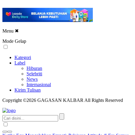
Menu
✖
Mode Gelap
Kategori
Label
Hiburan
Selebriti
News
Internasional
Kirim Tulisan
Copyright ©2026 GAGASAN KALBAR All Rights Reserved