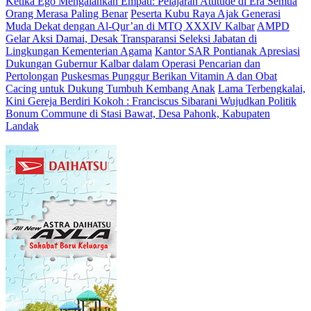
Ketika Ego Mengalahkan Empati: Pelajaran Attitude di Era Semua
Orang Merasa Paling Benar
Peserta Kubu Raya Ajak Generasi
Muda Dekat dengan Al-Qur’an di MTQ XXXIV Kalbar
AMPD
Gelar Aksi Damai, Desak Transparansi Seleksi Jabatan di
Lingkungan Kementerian Agama
Kantor SAR Pontianak Apresiasi
Dukungan Gubernur Kalbar dalam Operasi Pencarian dan
Pertolongan
Puskesmas Punggur Berikan Vitamin A dan Obat
Cacing untuk Dukung Tumbuh Kembang Anak
Lama Terbengkalai,
Kini Gereja Berdiri Kokoh : Franciscus Sibarani Wujudkan Politik
Bonum Commune di Stasi Bawat, Desa Pahonk, Kabupaten
Landak