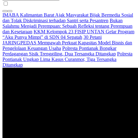
IMABA Kalimantan Barat Ajak Masyarakat Bijak Bermedia Sosial
dan Tolak Diskriminasi terhadap Santri serta Pesantren
Bukan
Salahmu Menjadi Perempuan: Sebuah Refleksi tentang Perempuan
dan Kesetaraan
KKM Kelompok 23 FISIP UNTAN Gelar Program
“Aku Punya Mimpi” di SDN 04 Sepatah
30 Petani
JARINGPEDAS Mempawah Perkuat Kapasitas Model Bisnis dan
Pengelolaan Keuangan Usaha
Polresta Pontianak Bongkar
Perdagangan Sisik Trenggiling, Dua Tersangka Ditangkap
Polresta
Pontianak Ungkap Lima Kasus Curanmor, Tiga Tersangka
Ditangkap