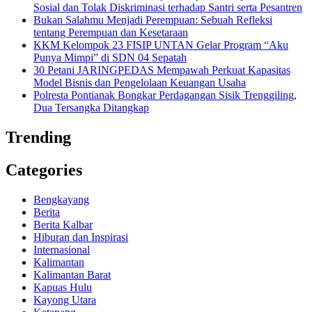
Sosial dan Tolak Diskriminasi terhadap Santri serta Pesantren
Bukan Salahmu Menjadi Perempuan: Sebuah Refleksi
tentang Perempuan dan Kesetaraan
KKM Kelompok 23 FISIP UNTAN Gelar Program “Aku
Punya Mimpi” di SDN 04 Sepatah
30 Petani JARINGPEDAS Mempawah Perkuat Kapasitas
Model Bisnis dan Pengelolaan Keuangan Usaha
Polresta Pontianak Bongkar Perdagangan Sisik Trenggiling,
Dua Tersangka Ditangkap
Trending
Categories
Bengkayang
Berita
Berita Kalbar
Hiburan dan Inspirasi
Internasional
Kalimantan
Kalimantan Barat
Kapuas Hulu
Kayong Utara