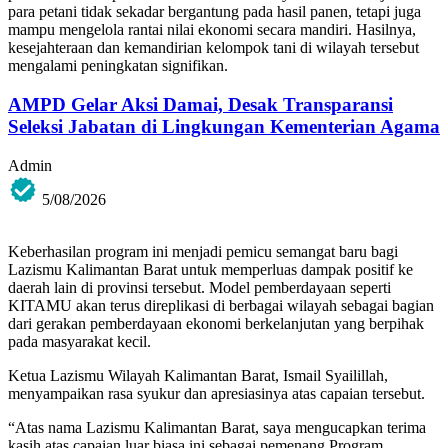
para petani tidak sekadar bergantung pada hasil panen, tetapi juga
mampu mengelola rantai nilai ekonomi secara mandiri. Hasilnya,
kesejahteraan dan kemandirian kelompok tani di wilayah tersebut
mengalami peningkatan signifikan.
AMPD Gelar Aksi Damai, Desak Transparansi
Seleksi Jabatan di Lingkungan Kementerian Agama
Admin
5/08/2026
Keberhasilan program ini menjadi pemicu semangat baru bagi
Lazismu Kalimantan Barat untuk memperluas dampak positif ke
daerah lain di provinsi tersebut. Model pemberdayaan seperti
KITAMU akan terus direplikasi di berbagai wilayah sebagai bagian
dari gerakan pemberdayaan ekonomi berkelanjutan yang berpihak
pada masyarakat kecil.
Ketua Lazismu Wilayah Kalimantan Barat, Ismail Syailillah,
menyampaikan rasa syukur dan apresiasinya atas capaian tersebut.
“Atas nama Lazismu Kalimantan Barat, saya mengucapkan terima
kasih atas capaian luar biasa ini sebagai pemenang Program