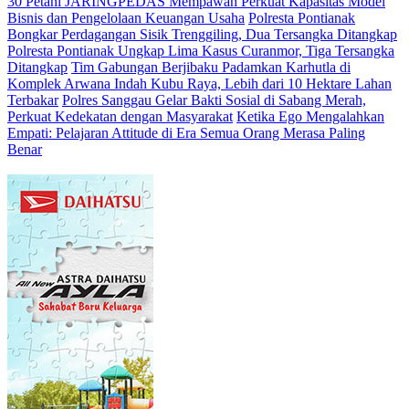
30 Petani JARINGPEDAS Mempawah Perkuat Kapasitas Model
Bisnis dan Pengelolaan Keuangan Usaha
Polresta Pontianak
Bongkar Perdagangan Sisik Trenggiling, Dua Tersangka Ditangkap
Polresta Pontianak Ungkap Lima Kasus Curanmor, Tiga Tersangka
Ditangkap
Tim Gabungan Berjibaku Padamkan Karhutla di
Komplek Arwana Indah Kubu Raya, Lebih dari 10 Hektare Lahan
Terbakar
Polres Sanggau Gelar Bakti Sosial di Sabang Merah,
Perkuat Kedekatan dengan Masyarakat
Ketika Ego Mengalahkan
Empati: Pelajaran Attitude di Era Semua Orang Merasa Paling
Benar