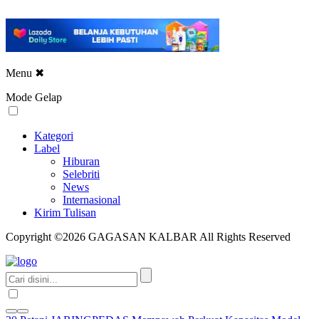
Menu
✖
Mode Gelap
Kategori
Label
Hiburan
Selebriti
News
Internasional
Kirim Tulisan
Copyright ©2026 GAGASAN KALBAR All Rights Reserved