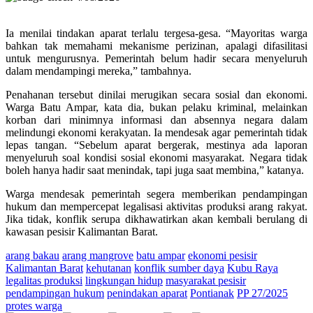
Ia menilai tindakan aparat terlalu tergesa-gesa. “Mayoritas warga
bahkan tak memahami mekanisme perizinan, apalagi difasilitasi
untuk mengurusnya. Pemerintah belum hadir secara menyeluruh
dalam mendampingi mereka,” tambahnya.
Penahanan tersebut dinilai merugikan secara sosial dan ekonomi.
Warga Batu Ampar, kata dia, bukan pelaku kriminal, melainkan
korban dari minimnya informasi dan absennya negara dalam
melindungi ekonomi kerakyatan. Ia mendesak agar pemerintah tidak
lepas tangan. “Sebelum aparat bergerak, mestinya ada laporan
menyeluruh soal kondisi sosial ekonomi masyarakat. Negara tidak
boleh hanya hadir saat menindak, tapi juga saat membina,” katanya.
Warga mendesak pemerintah segera memberikan pendampingan
hukum dan mempercepat legalisasi aktivitas produksi arang rakyat.
Jika tidak, konflik serupa dikhawatirkan akan kembali berulang di
kawasan pesisir Kalimantan Barat.
arang bakau
arang mangrove
batu ampar
ekonomi pesisir
Kalimantan Barat
kehutanan
konflik sumber daya
Kubu Raya
legalitas produksi
lingkungan hidup
masyarakat pesisir
pendampingan hukum
penindakan aparat
Pontianak
PP 27/2025
protes warga