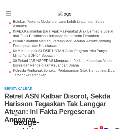
Belukar, Pebisnis Modal Liur yang Lebih Lincah dari Sales
Asuransi
IMABA Kalimantan Barat Ajak Masyarakat Bijak Bermedia Sosial
dan Tolak Diskriminasi terhadap Santri serta Pesantren
Bukan Salahmu Menjadi Perempuan: Sebuah Refleksi tentang
Perempuan dan Kesetaraan
KKM Kelompok 23 FISIP UNTAN Gelar Program “Aku Punya
Mimpi” di SDN 04 Sepatah
30 Petani JARINGPEDAS Mempawah Perkuat Kapasitas Model
Bisnis dan Pengelolaan Keuangan Usaha
Polresta Pontianak Bongkar Perdagangan Sisik Trenggiling, Dua
Tersangka Ditangkap
BERITA KALBAR
Retret ASN Kalbar Disorot, Sekda
Harisson Tegaskan Tak Langgar
Aturan: Ini Fakta Pergeseran
Anggaran
5