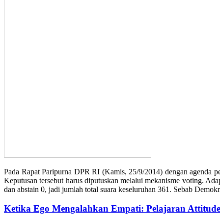
Pada Rapat Paripurna DPR RI (Kamis, 25/9/2014) dengan agenda pe
Keputusan tersebut harus diputuskan melalui mekanisme voting. Ada
dan abstain 0, jadi jumlah total suara keseluruhan 361. Sebab Demo
Ketika Ego Mengalahkan Empati: Pelajaran Attitud