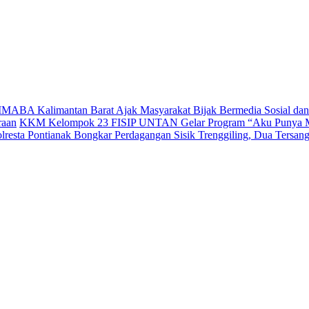
IMABA Kalimantan Barat Ajak Masyarakat Bijak Bermedia Sosial dan To
raan
KKM Kelompok 23 FISIP UNTAN Gelar Program “Aku Punya M
lresta Pontianak Bongkar Perdagangan Sisik Trenggiling, Dua Tersan