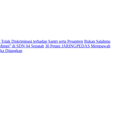
lak Diskriminasi terhadap Santri serta Pesantren
Bukan Salahmu
impi” di SDN 04 Sepatah
30 Petani JARINGPEDAS Mempawah
gka Ditangkap