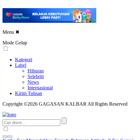
Menu
✖
Mode Gelap
Kategori
Label
Hiburan
Selebriti
News
Internasional
Kirim Tulisan
Copyright ©2026 GAGASAN KALBAR All Rights Reserved