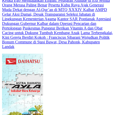
Ketika Ego Mengalahkan Empati: Pelajaran Attitude di Era Semua
Orang Merasa Paling Benar
Peserta Kubu Raya Ajak Generasi
Muda Dekat dengan Al-Qur’an di MTQ XXXIV Kalbar
AMPD
Gelar Aksi Damai, Desak Transparansi Seleksi Jabatan di
Lingkungan Kementerian Agama
Kantor SAR Pontianak Apresiasi
Dukungan Gubernur Kalbar dalam Operasi Pencarian dan
Pertolongan
Puskesmas Punggur Berikan Vitamin A dan Obat
Cacing untuk Dukung Tumbuh Kembang Anak
Lama Terbengkalai,
Kini Gereja Berdiri Kokoh : Franciscus Sibarani Wujudkan Politik
Bonum Commune di Stasi Bawat, Desa Pahonk, Kabupaten
Landak