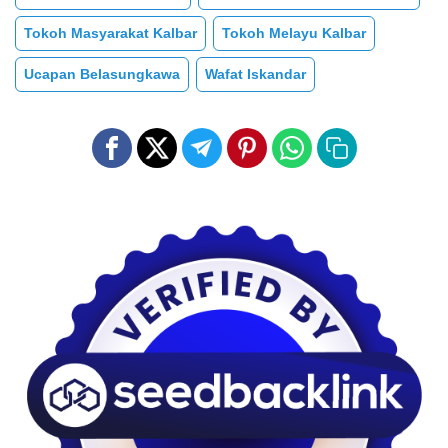
Tokoh Masyarakat Kalbar
Tokoh Melayu Kalbar
Ucapan Belasungkawa
Wafat Iskandar