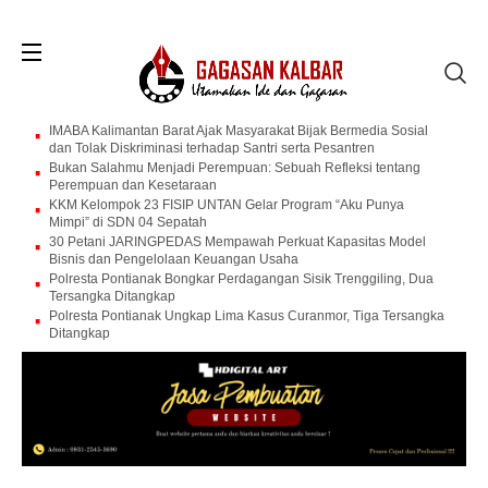
IMABA Kalimantan Barat Ajak Masyarakat Bijak Bermedia Sosial
dan Tolak Diskriminasi terhadap Santri serta Pesantren
Bukan Salahmu Menjadi Perempuan: Sebuah Refleksi tentang
Perempuan dan Kesetaraan
KKM Kelompok 23 FISIP UNTAN Gelar Program “Aku Punya
Mimpi” di SDN 04 Sepatah
30 Petani JARINGPEDAS Mempawah Perkuat Kapasitas Model
Bisnis dan Pengelolaan Keuangan Usaha
Polresta Pontianak Bongkar Perdagangan Sisik Trenggiling, Dua
Tersangka Ditangkap
Polresta Pontianak Ungkap Lima Kasus Curanmor, Tiga Tersangka
Ditangkap