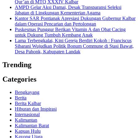
Qur’an di MTQ XXXIV Kalbar
AMPD Gelar Aksi Damai, Desak Transparansi Seleksi
Jabatan di Lingkungan Kementerian Agama
Kantor SAR Pontianak Apresiasi Dukungan Gubernur Kalbar
dalam Operasi Pencarian dan Pertolongan
Puskesmas Punggur Berikan Vitamin A dan Obat Cacing
untuk Dukung Tumbuh Kembang Anak
Lama Terbengkalai, Kini Gereja Berdiri Kokoh : Franciscus
Sibarani Wujudkan Politik Bonum Commune di Stasi Bawat,
Desa Pahonk, Kabupaten Landak
Trending
Categories
Bengkayang
Berita
Berita Kalbar
Hiburan dan Inspirasi
Internasional
Kalimantan
Kalimantan Barat
Kapuas Hulu
Kayong Utara