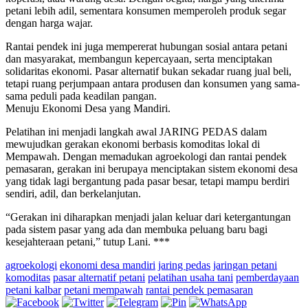
petani lebih adil, sementara konsumen memperoleh produk segar
dengan harga wajar.
Rantai pendek ini juga mempererat hubungan sosial antara petani
dan masyarakat, membangun kepercayaan, serta menciptakan
solidaritas ekonomi. Pasar alternatif bukan sekadar ruang jual beli,
tetapi ruang perjumpaan antara produsen dan konsumen yang sama-
sama peduli pada keadilan pangan.
Menuju Ekonomi Desa yang Mandiri.
Pelatihan ini menjadi langkah awal JARING PEDAS dalam
mewujudkan gerakan ekonomi berbasis komoditas lokal di
Mempawah. Dengan memadukan agroekologi dan rantai pendek
pemasaran, gerakan ini berupaya menciptakan sistem ekonomi desa
yang tidak lagi bergantung pada pasar besar, tetapi mampu berdiri
sendiri, adil, dan berkelanjutan.
“Gerakan ini diharapkan menjadi jalan keluar dari ketergantungan
pada sistem pasar yang ada dan membuka peluang baru bagi
kesejahteraan petani,” tutup Lani. ***
agroekologi
ekonomi desa mandiri
jaring pedas
jaringan petani
komoditas
pasar alternatif petani
pelatihan usaha tani
pemberdayaan
petani kalbar
petani mempawah
rantai pendek pemasaran