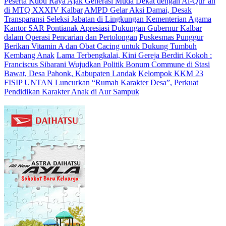
Peserta Kubu Raya Ajak Generasi Muda Dekat dengan Al-Qur’an
di MTQ XXXIV Kalbar
AMPD Gelar Aksi Damai, Desak
Transparansi Seleksi Jabatan di Lingkungan Kementerian Agama
Kantor SAR Pontianak Apresiasi Dukungan Gubernur Kalbar
dalam Operasi Pencarian dan Pertolongan
Puskesmas Punggur
Berikan Vitamin A dan Obat Cacing untuk Dukung Tumbuh
Kembang Anak
Lama Terbengkalai, Kini Gereja Berdiri Kokoh :
Franciscus Sibarani Wujudkan Politik Bonum Commune di Stasi
Bawat, Desa Pahonk, Kabupaten Landak
Kelompok KKM 23
FISIP UNTAN Luncurkan “Rumah Karakter Desa”, Perkuat
Pendidikan Karakter Anak di Aur Sampuk