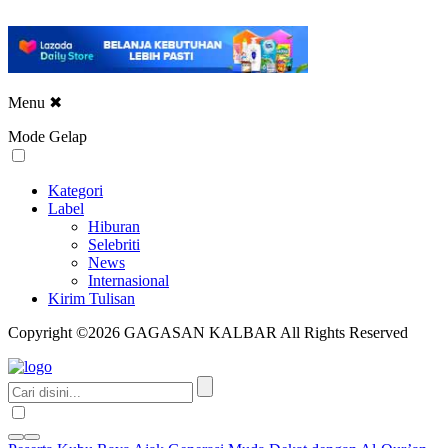
Menu
✖
Mode Gelap
Kategori
Label
Hiburan
Selebriti
News
Internasional
Kirim Tulisan
Copyright ©2026 GAGASAN KALBAR All Rights Reserved