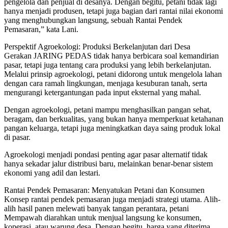
pengelola dan penjual di desanya. Dengan begitu, petani tidak lagi
hanya menjadi produsen, tetapi juga bagian dari rantai nilai ekonomi
yang menghubungkan langsung, sebuah Rantai Pendek
Pemasaran,” kata Lani.
Perspektif Agroekologi: Produksi Berkelanjutan dari Desa
Gerakan JARING PEDAS tidak hanya berbicara soal kemandirian
pasar, tetapi juga tentang cara produksi yang lebih berkelanjutan.
Melalui prinsip agroekologi, petani didorong untuk mengelola lahan
dengan cara ramah lingkungan, menjaga kesuburan tanah, serta
mengurangi ketergantungan pada input eksternal yang mahal.
Dengan agroekologi, petani mampu menghasilkan pangan sehat,
beragam, dan berkualitas, yang bukan hanya memperkuat ketahanan
pangan keluarga, tetapi juga meningkatkan daya saing produk lokal
di pasar.
Agroekologi menjadi pondasi penting agar pasar alternatif tidak
hanya sekadar jalur distribusi baru, melainkan benar-benar sistem
ekonomi yang adil dan lestari.
Rantai Pendek Pemasaran: Menyatukan Petani dan Konsumen
Konsep rantai pendek pemasaran juga menjadi strategi utama. Alih-
alih hasil panen melewati banyak tangan perantara, petani
Mempawah diarahkan untuk menjual langsung ke konsumen,
koperasi, atau warung desa. Dengan begitu, harga yang diterima