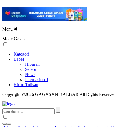
Menu
✖
Mode Gelap
Kategori
Label
Hiburan
Selebriti
News
Internasional
Kirim Tulisan
Copyright ©2026 GAGASAN KALBAR All Rights Reserved