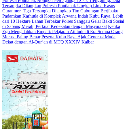
Polresta Pontianak Bongkar Perdagangan Sisik Trenggiling, Dua
Tersangka Ditangkap
Polresta Pontianak Ungkap Lima Kasus
Curanmor, Tiga Tersangka Ditangkap
Tim Gabungan Berjibaku
Padamkan Karhutla di Komplek Arwana Indah Kubu Raya, Lebih
dari 10 Hektare Lahan Terbakar
Polres Sanggau Gelar Bakti Sosial
di Sabang Merah, Perkuat Kedekatan dengan Masyarakat
Ketika
Ego Mengalahkan Empati: Pelajaran Attitude di Era Semua Orang
Merasa Paling Benar
Peserta Kubu Raya Ajak Generasi Muda
Dekat dengan Al-Qur’an di MTQ XXXIV Kalbar