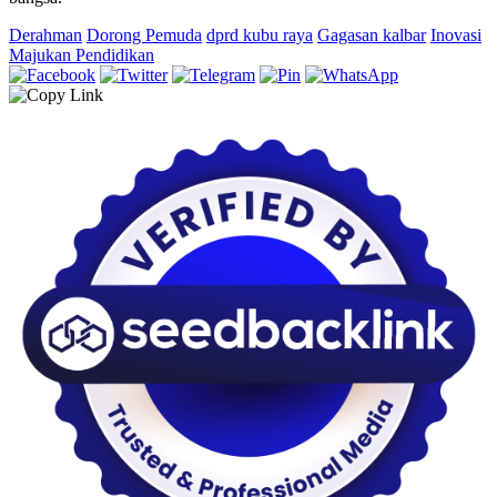
Derahman
Dorong Pemuda
dprd kubu raya
Gagasan kalbar
Inovasi
Majukan Pendidikan