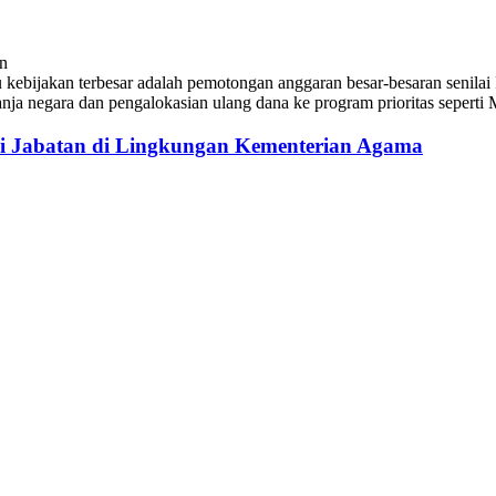
an
u kebijakan terbesar adalah pemotongan anggaran besar-besaran senilai
anja negara dan pengalokasian ulang dana ke program prioritas sepert
si Jabatan di Lingkungan Kementerian Agama