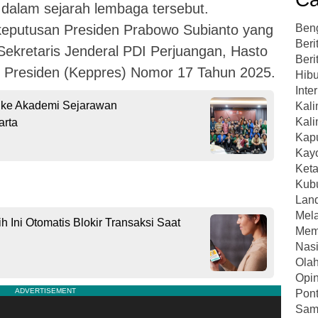
dalam sejarah lembaga tersebut.
 keputusan Presiden Prabowo Subianto yang
Ben
Beri
ekretaris Jenderal PDI Perjuangan, Hasto
Beri
an Presiden (Keppres) Nomor 17 Tahun 2025.
Hibu
Inte
 ke Akademi Sejarawan
Kal
Kali
arta
Kap
Kay
Ket
Kub
Lan
Mel
h Ini Otomatis Blokir Transaksi Saat
Mem
Nasi
Ola
Opin
Pont
Sam