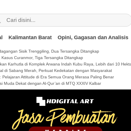
l
Kalimantan Barat
Opini, Gagasan dan Analisis
dagangan Sisik Trenggiling, Dua Tersangka Ditangkap
a Kasus Curanmor, Tiga Tersangka Ditangkap
an Karhutla di Komplek Arwana Indah Kubu Raya, Lebih dari 10 Hekt
ial di Sabang Merah, Perkuat Kedekatan dengan Masyarakat
 Pelajaran Attitude di Era Semua Orang Merasa Paling Benar
si Muda Dekat dengan Al-Qur’an di MTQ XXXIV Kalbar