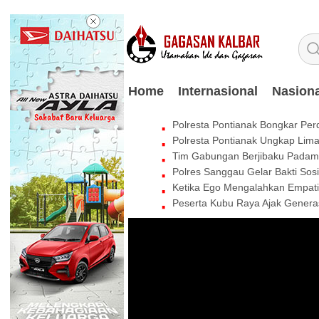
Home
Internasional
Nasiona
Polresta Pontianak Bongkar Per
Polresta Pontianak Ungkap Lim
Tim Gabungan Berjibaku Padamk
Polres Sanggau Gelar Bakti Sos
Ketika Ego Mengalahkan Empati:
Peserta Kubu Raya Ajak Genera