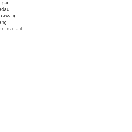
ggau
adau
gkawang
ang
h Inspiratif