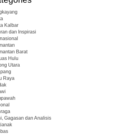
gkayang
ta
ta Kalbar
ran dan Inspirasi
rnasional
imantan
mantan Barat
uas Hulu
ong Utara
apang
u Raya
dak
awi
pawah
onal
hraga
i, Gagasan dan Analisis
ianak
bas