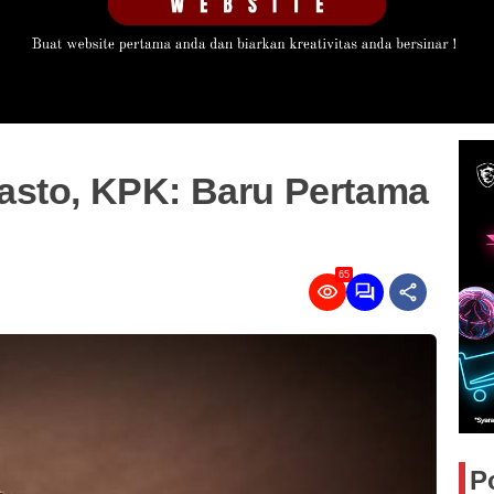
asto, KPK: Baru Pertama
65
P