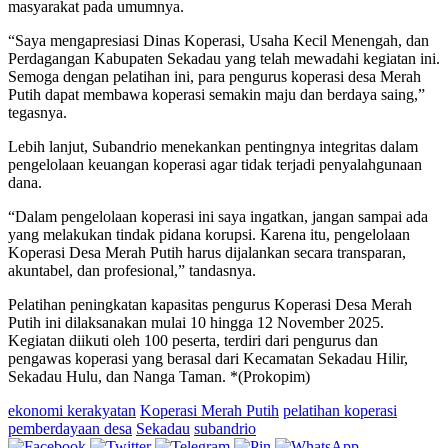
masyarakat pada umumnya.
“Saya mengapresiasi Dinas Koperasi, Usaha Kecil Menengah, dan
Perdagangan Kabupaten Sekadau yang telah mewadahi kegiatan ini.
Semoga dengan pelatihan ini, para pengurus koperasi desa Merah
Putih dapat membawa koperasi semakin maju dan berdaya saing,”
tegasnya.
Lebih lanjut, Subandrio menekankan pentingnya integritas dalam
pengelolaan keuangan koperasi agar tidak terjadi penyalahgunaan
dana.
“Dalam pengelolaan koperasi ini saya ingatkan, jangan sampai ada
yang melakukan tindak pidana korupsi. Karena itu, pengelolaan
Koperasi Desa Merah Putih harus dijalankan secara transparan,
akuntabel, dan profesional,” tandasnya.
Pelatihan peningkatan kapasitas pengurus Koperasi Desa Merah
Putih ini dilaksanakan mulai 10 hingga 12 November 2025.
Kegiatan diikuti oleh 100 peserta, terdiri dari pengurus dan
pengawas koperasi yang berasal dari Kecamatan Sekadau Hilir,
Sekadau Hulu, dan Nanga Taman. *(Prokopim)
ekonomi kerakyatan
Koperasi Merah Putih
pelatihan koperasi
pemberdayaan desa
Sekadau
subandrio