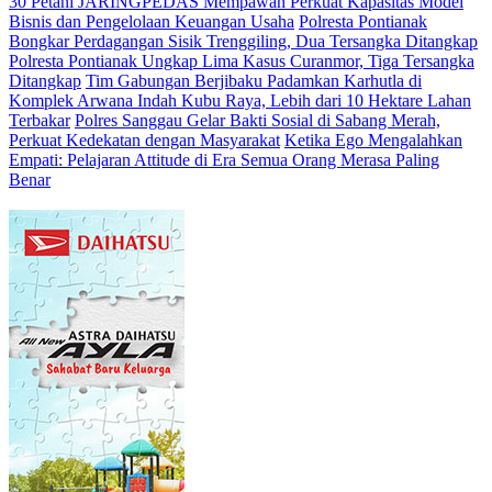
30 Petani JARINGPEDAS Mempawah Perkuat Kapasitas Model
Bisnis dan Pengelolaan Keuangan Usaha
Polresta Pontianak
Bongkar Perdagangan Sisik Trenggiling, Dua Tersangka Ditangkap
Polresta Pontianak Ungkap Lima Kasus Curanmor, Tiga Tersangka
Ditangkap
Tim Gabungan Berjibaku Padamkan Karhutla di
Komplek Arwana Indah Kubu Raya, Lebih dari 10 Hektare Lahan
Terbakar
Polres Sanggau Gelar Bakti Sosial di Sabang Merah,
Perkuat Kedekatan dengan Masyarakat
Ketika Ego Mengalahkan
Empati: Pelajaran Attitude di Era Semua Orang Merasa Paling
Benar