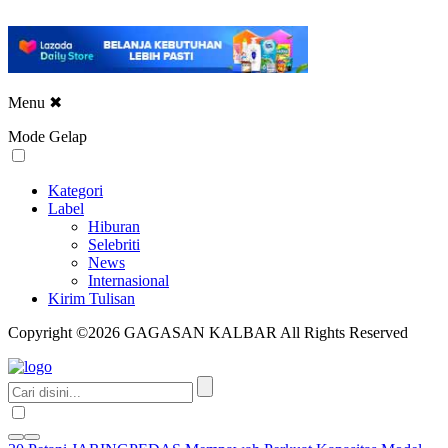
Menu
✖
Mode Gelap
Kategori
Label
Hiburan
Selebriti
News
Internasional
Kirim Tulisan
Copyright ©2026 GAGASAN KALBAR All Rights Reserved