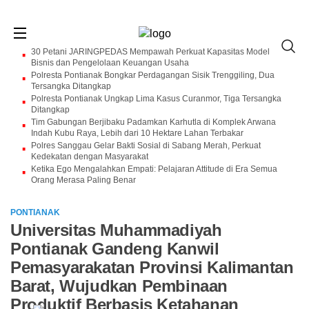
30 Petani JARINGPEDAS Mempawah Perkuat Kapasitas Model
Bisnis dan Pengelolaan Keuangan Usaha
Polresta Pontianak Bongkar Perdagangan Sisik Trenggiling, Dua
Tersangka Ditangkap
Polresta Pontianak Ungkap Lima Kasus Curanmor, Tiga Tersangka
Ditangkap
Tim Gabungan Berjibaku Padamkan Karhutla di Komplek Arwana
Indah Kubu Raya, Lebih dari 10 Hektare Lahan Terbakar
Polres Sanggau Gelar Bakti Sosial di Sabang Merah, Perkuat
Kedekatan dengan Masyarakat
Ketika Ego Mengalahkan Empati: Pelajaran Attitude di Era Semua
Orang Merasa Paling Benar
PONTIANAK
Universitas Muhammadiyah
Pontianak Gandeng Kanwil
Pemasyarakatan Provinsi Kalimantan
Barat, Wujudkan Pembinaan
Produktif Berbasis Ketahanan