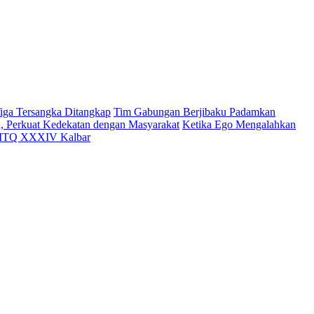
iga Tersangka Ditangkap
Tim Gabungan Berjibaku Padamkan
h, Perkuat Kedekatan dengan Masyarakat
Ketika Ego Mengalahkan
i MTQ XXXIV Kalbar