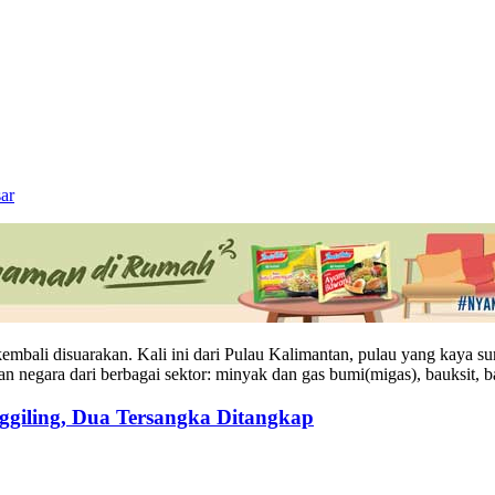
ar
kembali
disuarakan
. Kali
ini
dari
Pulau
Kalimantan,
pulau
yang kaya
su
an
negara
dari
berbagai
sektor
:
minyak
dan gas
bumi
(
migas
),
bauksit
, 
ggiling, Dua Tersangka Ditangkap