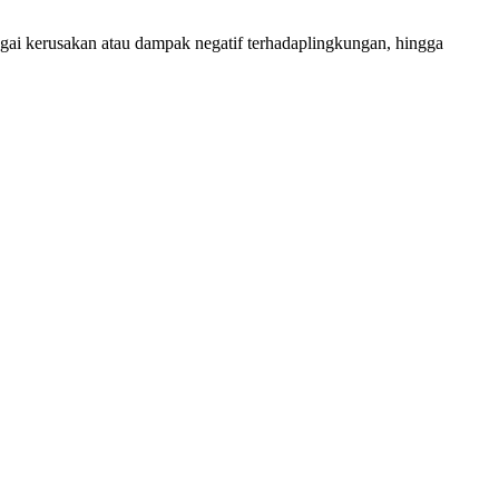
gai
kerusakan
atau
dampak
negatif
terhadap
lingkungan
,
hingga