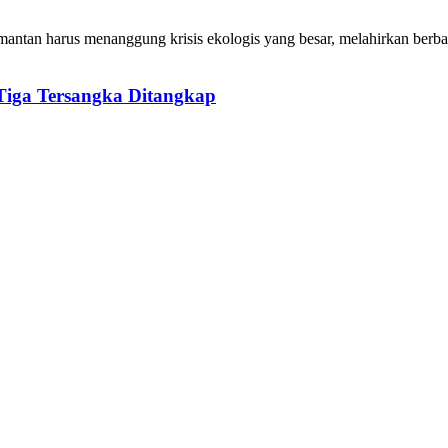
mantan
harus
menanggung
krisis
ekologis
yang
besar
,
melahirkan
berba
Tiga Tersangka Ditangkap