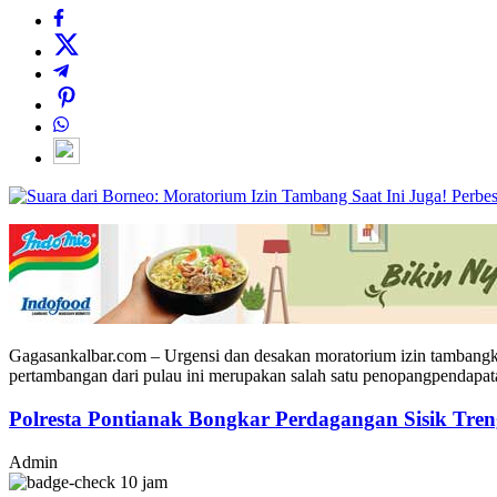
Perbes
Gagasankalbar.com –
Urgensi
dan
desakan
moratorium
izin
tambang
pertambangan
dari
pulau
ini
merupakan
salah
satu
penopang
pendapat
Polresta Pontianak Bongkar Perdagangan Sisik Tren
Admin
10 jam