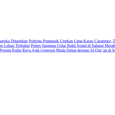
sangka Ditangkap
Polresta Pontianak Ungkap Lima Kasus Curanmor, T
re Lahan Terbakar
Polres Sanggau Gelar Bakti Sosial di Sabang Mera
Peserta Kubu Raya Ajak Generasi Muda Dekat dengan Al-Qur’an d