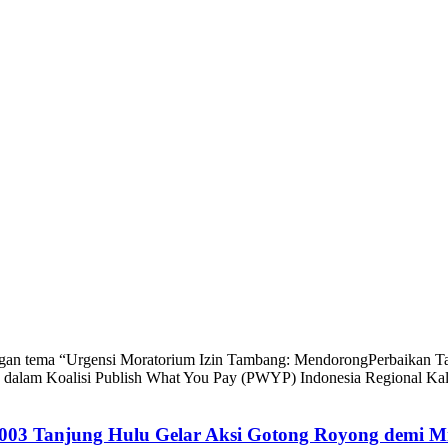
gan
tema
“
Urgensi
Moratorium
Izin
Tambang:
Mendorong
Perbaikan
Ta
dalam
Koalisi
Publish What You Pay (PWYP) Indonesia Regional Ka
03 Tanjung Hulu Gelar Aksi Gotong Royong demi Mit