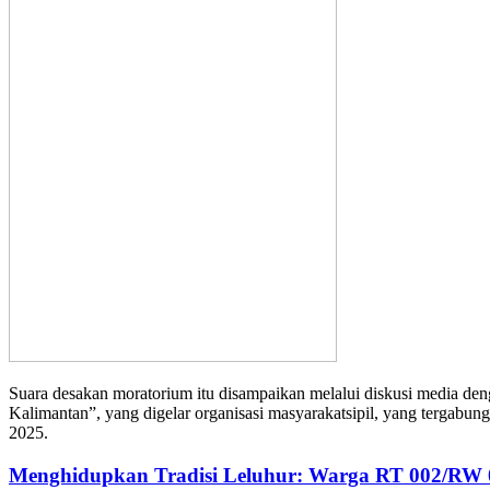
Suara
desakan
moratorium
itu
disampaikan
melalui
diskusi
media
den
Kalimantan”
, yang
digelar
organisasi
masyarakat
sipil
, yang
tergabung
2025.
Menghidupkan Tradisi Leluhur: Warga RT 002/RW 0