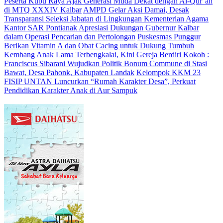
Peserta Kubu Raya Ajak Generasi Muda Dekat dengan Al-Qur’an
di MTQ XXXIV Kalbar
AMPD Gelar Aksi Damai, Desak
Transparansi Seleksi Jabatan di Lingkungan Kementerian Agama
Kantor SAR Pontianak Apresiasi Dukungan Gubernur Kalbar
dalam Operasi Pencarian dan Pertolongan
Puskesmas Punggur
Berikan Vitamin A dan Obat Cacing untuk Dukung Tumbuh
Kembang Anak
Lama Terbengkalai, Kini Gereja Berdiri Kokoh :
Franciscus Sibarani Wujudkan Politik Bonum Commune di Stasi
Bawat, Desa Pahonk, Kabupaten Landak
Kelompok KKM 23
FISIP UNTAN Luncurkan “Rumah Karakter Desa”, Perkuat
Pendidikan Karakter Anak di Aur Sampuk