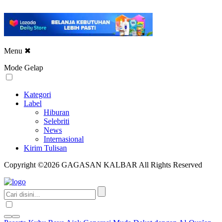
Menu
✖
Mode Gelap
Kategori
Label
Hiburan
Selebriti
News
Internasional
Kirim Tulisan
Copyright ©2026 GAGASAN KALBAR All Rights Reserved