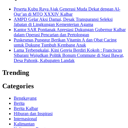
Peserta Kubu Raya Ajak Generasi Muda Dekat dengan Al-
Qur’an di MTQ XXXIV Kalbar
AMPD Gelar Aksi Damai, Desak Transparansi Seleksi
Jabatan di Lingkungan Kementerian Agama
Kantor SAR Pontianak Apresiasi Dukungan Gubernur Kalbar
dalam Operasi Pencarian dan Pertolongan
Puskesmas Punggur Berikan Vitamin A dan Obat Cacing
untuk Dukung Tumbuh Kembang Anak
Lama Terbengkalai, Kini Gereja Berdiri Kokoh : Franciscus
Sibarani Wujudkan Politik Bonum Commune di Stasi Bawat,
Desa Pahonk, Kabupaten Landak
Trending
Categories
Bengkayang
Berita
Berita Kalbar
Hiburan dan Inspirasi
Internasional
Kalimantan