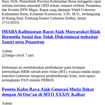
Baru 2026, Pemerintah Provinsi Kalimantan Barat menggelar rapat
terbatas bersama sejumlah OPD terkait, instansi vertikal, Pertamina,
dan Komite BPH Migas. Rapat yang dipimpin Wakil Gubernur
Kalimantan Barat, Krisantus Kurniawan, S.IP., M.Si., berlangsung
di Ruang Ruai Telabang Kantor Gubernur Kalbar, Jumat
(7/11/2025).
IMABA Kalimantan Barat Ajak Masyarakat Bijak
Bermedia Sosial dan Tolak Diskriminasi terhadap
Santri serta Pesantren
Admin
7 jam
Pertemuan ini memfokuskan pembahasan pada kesiapan
ketersediaan BBM subsidi jenis Solar (JBT), evaluasi tindak lanjut
Instruksi Gubernur mengenai pendistribusian Solar, serta upaya
peningkatan PAD melalui PBBKB.
Peserta Kubu Raya Ajak Generasi Muda Dekat
dengan Al-Qur’an di MTQ XXXIV Kalbar
Admin