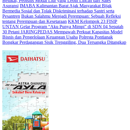
Belukar, Pebisnis Modal Liur yang Lebih Lincah dari Sales
Asuransi
IMABA Kalimantan Barat Ajak Masyarakat Bijak
Bermedia Sosial dan Tolak Diskriminasi terhadap Santri serta
Pesantren
Bukan Salahmu Menjadi Perempuan: Sebuah Refleksi
tentang Perempuan dan Kesetaraan
KKM Kelompok 23 FISIP
UNTAN Gelar Program “Aku Punya Mimpi” di SDN 04 Sepatah
30 Petani JARINGPEDAS Mempawah Perkuat Kapasitas Model
Bisnis dan Pengelolaan Keuangan Usaha
Polresta Pontianak
Bongkar Perdagangan Sisik Trenggiling, Dua Tersangka Ditangkap