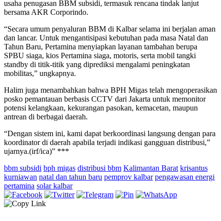
usaha penugasan BBM subsidi, termasuk rencana tindak lanjut
bersama AKR Corporindo.
“Secara umum penyaluran BBM di Kalbar selama ini berjalan aman
dan lancar. Untuk mengantisipasi kebutuhan pada masa Natal dan
Tahun Baru, Pertamina menyiapkan layanan tambahan berupa
SPBU siaga, kios Pertamina siaga, motoris, serta mobil tangki
standby di titik-titik yang diprediksi mengalami peningkatan
mobilitas,” ungkapnya.
Halim juga menambahkan bahwa BPH Migas telah mengoperasikan
posko pemantauan berbasis CCTV dari Jakarta untuk memonitor
potensi kelangkaan, kekurangan pasokan, kemacetan, maupun
antrean di berbagai daerah.
“Dengan sistem ini, kami dapat berkoordinasi langsung dengan para
koordinator di daerah apabila terjadi indikasi gangguan distribusi,”
ujarnya.(irf/ica)” ***
bbm subsidi
bph migas
distribusi bbm
Kalimantan Barat
krisantus
kurniawan
natal dan tahun baru
pemprov kalbar
pengawasan energi
pertamina
solar kalbar