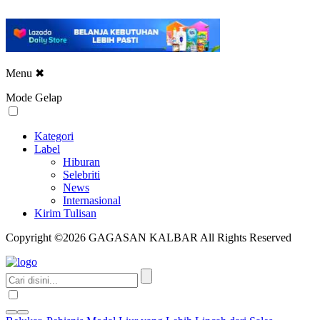
Menu
✖
Mode Gelap
Kategori
Label
Hiburan
Selebriti
News
Internasional
Kirim Tulisan
Copyright ©2026 GAGASAN KALBAR All Rights Reserved