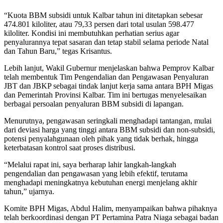
“Kuota BBM subsidi untuk Kalbar tahun ini ditetapkan sebesar
474.801 kiloliter, atau 79,33 persen dari total usulan 598.477
kiloliter. Kondisi ini membutuhkan perhatian serius agar
penyalurannya tepat sasaran dan tetap stabil selama periode Natal
dan Tahun Baru,” tegas Krisantus.
Lebih lanjut, Wakil Gubernur menjelaskan bahwa Pemprov Kalbar
telah membentuk Tim Pengendalian dan Pengawasan Penyaluran
JBT dan JBKP sebagai tindak lanjut kerja sama antara BPH Migas
dan Pemerintah Provinsi Kalbar. Tim ini bertugas menyelesaikan
berbagai persoalan penyaluran BBM subsidi di lapangan.
Menurutnya, pengawasan seringkali menghadapi tantangan, mulai
dari deviasi harga yang tinggi antara BBM subsidi dan non-subsidi,
potensi penyalahgunaan oleh pihak yang tidak berhak, hingga
keterbatasan kontrol saat proses distribusi.
“Melalui rapat ini, saya berharap lahir langkah-langkah
pengendalian dan pengawasan yang lebih efektif, terutama
menghadapi meningkatnya kebutuhan energi menjelang akhir
tahun,” ujarnya.
Komite BPH Migas, Abdul Halim, menyampaikan bahwa pihaknya
telah berkoordinasi dengan PT Pertamina Patra Niaga sebagai badan