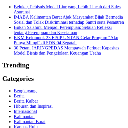
Belukar, Pebisnis Modal Liur yang Lebih Lincah dari Sales
Asuransi
IMABA Kalimantan Barat Ajak Masyarakat Bijak Bermedia
Sosial dan Tolak Diskriminasi terhadap Santri serta Pesantren
Bukan Salahmu Menjadi Perempuan: Sebuah Refleksi
tentang Perempuan dan Kesetaraan
KKM Kelompok 23 FISIP UNTAN Gelar Program “Aku
Punya Mimpi” di SDN 04 Sepatah
30 Petani JARINGPEDAS Mempawah Perkuat Kapasitas
Model Bisnis dan Pengelolaan Keuangan Usaha
Trending
Categories
Bengkayang
Berita
Berita Kalbar
Hiburan dan Inspirasi
Internasional
Kalimantan
Kalimantan Barat
Kapuas Hulu