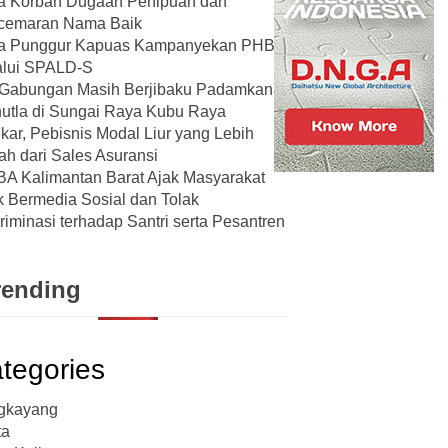
a Korban Dugaan Penipuan dan
cemaran Nama Baik
a Punggur Kapuas Kampanyekan PHBS
alui SPALD-S
 Gabungan Masih Berjibaku Padamkan
utla di Sungai Raya Kubu Raya
kar, Pebisnis Modal Liur yang Lebih
ah dari Sales Asuransi
A Kalimantan Barat Ajak Masyarakat
k Bermedia Sosial dan Tolak
riminasi terhadap Santri serta Pesantren
rending
tegories
gkayang
ta