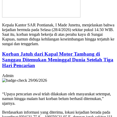
Kepala Kantor SAR Pontianak, I Made Junetra, menjelaskan bahwa
kejadian bermula pada Selasa (28/4/2026) sekitar pukul 14.50 WIB.
Saat itu, korban tengah bekerja di atas perahu kayu di Sungai
Kapuas, namun diduga kehilangan keseimbangan hingga terjatuh ke
sungai dan tenggelam.
Korban Jatuh dari Kapal Motor Tambang di
Sanggau Ditemukan Meninggal Dunia Setelah Tiga
Hari Pencarian
Admin
29/06/2026
“Upaya pencarian awal telah dilakukan oleh masyarakat setempat,
namun hingga malam hari korban belum berhasil ditemukan,”
ujarnya.
Berdasarkan informasi yang diterima, lokasi kejadian berada pada
koordinat 0°04’31.7” S – 109°59’21.0” E, dengan jarak sekitar 111