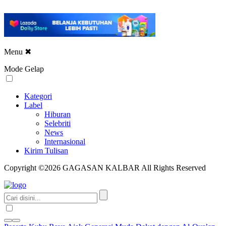
Menu
✖
Mode Gelap
Kategori
Label
Hiburan
Selebriti
News
Internasional
Kirim Tulisan
Copyright ©2026 GAGASAN KALBAR All Rights Reserved