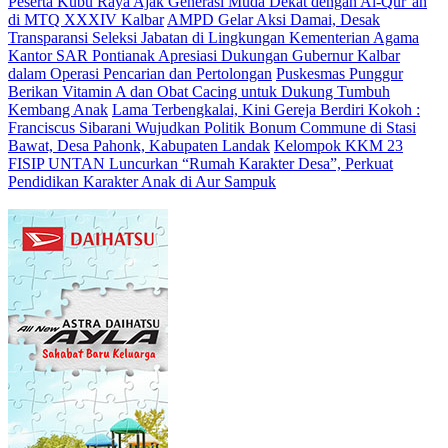
Peserta Kubu Raya Ajak Generasi Muda Dekat dengan Al-Qur’an
di MTQ XXXIV Kalbar
AMPD Gelar Aksi Damai, Desak
Transparansi Seleksi Jabatan di Lingkungan Kementerian Agama
Kantor SAR Pontianak Apresiasi Dukungan Gubernur Kalbar
dalam Operasi Pencarian dan Pertolongan
Puskesmas Punggur
Berikan Vitamin A dan Obat Cacing untuk Dukung Tumbuh
Kembang Anak
Lama Terbengkalai, Kini Gereja Berdiri Kokoh :
Franciscus Sibarani Wujudkan Politik Bonum Commune di Stasi
Bawat, Desa Pahonk, Kabupaten Landak
Kelompok KKM 23
FISIP UNTAN Luncurkan “Rumah Karakter Desa”, Perkuat
Pendidikan Karakter Anak di Aur Sampuk