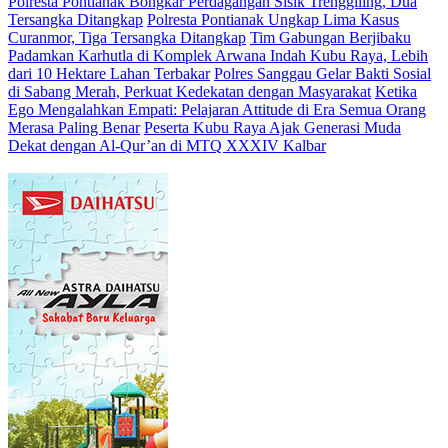
Polresta Pontianak Bongkar Perdagangan Sisik Trenggiling, Dua
Tersangka Ditangkap
Polresta Pontianak Ungkap Lima Kasus
Curanmor, Tiga Tersangka Ditangkap
Tim Gabungan Berjibaku
Padamkan Karhutla di Komplek Arwana Indah Kubu Raya, Lebih
dari 10 Hektare Lahan Terbakar
Polres Sanggau Gelar Bakti Sosial
di Sabang Merah, Perkuat Kedekatan dengan Masyarakat
Ketika
Ego Mengalahkan Empati: Pelajaran Attitude di Era Semua Orang
Merasa Paling Benar
Peserta Kubu Raya Ajak Generasi Muda
Dekat dengan Al-Qur’an di MTQ XXXIV Kalbar