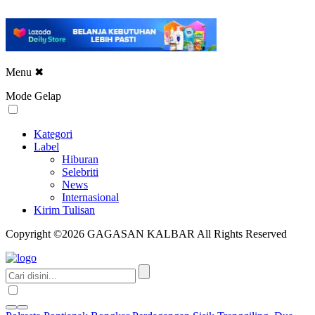
Menu
✖
Mode Gelap
Kategori
Label
Hiburan
Selebriti
News
Internasional
Kirim Tulisan
Copyright ©2026 GAGASAN KALBAR All Rights Reserved