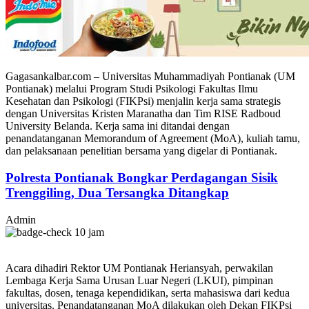
Gagasankalbar.com – Universitas Muhammadiyah Pontianak
(UM
Pontianak) melalui Program Studi Psikologi Fakultas Ilmu
Kesehatan dan Psikologi (FIKPsi) menjalin kerja sama strategis
dengan
Universitas Kristen Maranatha
dan Tim RISE
Radboud
University
Belanda. Kerja sama ini ditandai dengan
penandatanganan Memorandum of Agreement (MoA), kuliah tamu,
dan pelaksanaan penelitian bersama yang digelar di Pontianak.
Polresta Pontianak Bongkar Perdagangan Sisik
Trenggiling, Dua Tersangka Ditangkap
Admin
10 jam
Acara dihadiri Rektor UM Pontianak Heriansyah, perwakilan
Lembaga Kerja Sama Urusan Luar Negeri (LKUI), pimpinan
fakultas, dosen, tenaga kependidikan, serta mahasiswa dari kedua
universitas. Penandatanganan MoA dilakukan oleh Dekan FIKPsi