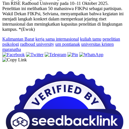
Tim RISE Radboud University pada 10–11 Oktober 2025.
Penelitian ini melibatkan 50 mahasiswa FIKPsi sebagai partisipan.
Wakil Dekan FIKPsi, Selviana, menyampaikan bahwa kegiatan ini
menjadi langkah konkret dalam memperkuat jejaring riset
internasional dan meningkatkan kapasitas penelitian di lingkungan
kampus. *(Ewok)
Kalimantan Barat
kerja sama internasional
kuliah tamu
penelitian
psikologi
radboud university
um pontianak
universitas kristen
maranatha