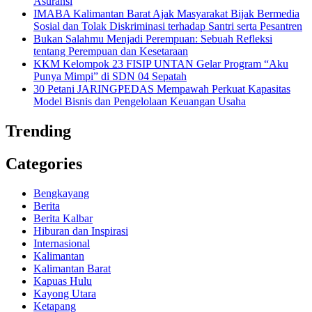
Asuransi
IMABA Kalimantan Barat Ajak Masyarakat Bijak Bermedia
Sosial dan Tolak Diskriminasi terhadap Santri serta Pesantren
Bukan Salahmu Menjadi Perempuan: Sebuah Refleksi
tentang Perempuan dan Kesetaraan
KKM Kelompok 23 FISIP UNTAN Gelar Program “Aku
Punya Mimpi” di SDN 04 Sepatah
30 Petani JARINGPEDAS Mempawah Perkuat Kapasitas
Model Bisnis dan Pengelolaan Keuangan Usaha
Trending
Categories
Bengkayang
Berita
Berita Kalbar
Hiburan dan Inspirasi
Internasional
Kalimantan
Kalimantan Barat
Kapuas Hulu
Kayong Utara
Ketapang