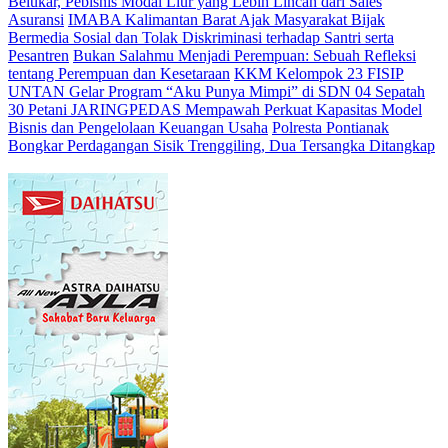
Belukar, Pebisnis Modal Liur yang Lebih Lincah dari Sales
Asuransi
IMABA Kalimantan Barat Ajak Masyarakat Bijak
Bermedia Sosial dan Tolak Diskriminasi terhadap Santri serta
Pesantren
Bukan Salahmu Menjadi Perempuan: Sebuah Refleksi
tentang Perempuan dan Kesetaraan
KKM Kelompok 23 FISIP
UNTAN Gelar Program “Aku Punya Mimpi” di SDN 04 Sepatah
30 Petani JARINGPEDAS Mempawah Perkuat Kapasitas Model
Bisnis dan Pengelolaan Keuangan Usaha
Polresta Pontianak
Bongkar Perdagangan Sisik Trenggiling, Dua Tersangka Ditangkap