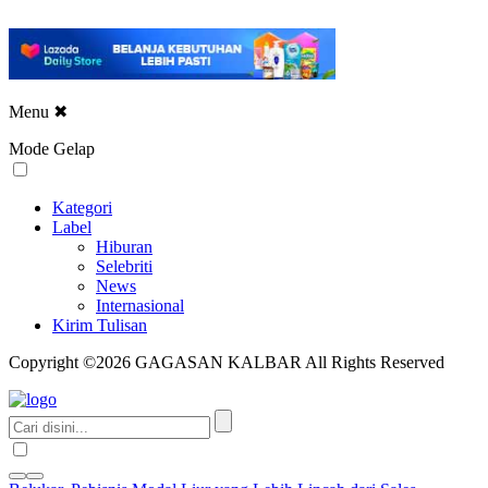
Menu
✖
Mode Gelap
Kategori
Label
Hiburan
Selebriti
News
Internasional
Kirim Tulisan
Copyright ©2026 GAGASAN KALBAR All Rights Reserved