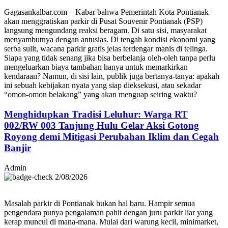
Gagasankalbar.com – Kabar bahwa Pemerintah Kota Pontianak
akan menggratiskan parkir di Pusat Souvenir Pontianak (PSP)
langsung mengundang reaksi beragam. Di satu sisi, masyarakat
menyambutnya dengan antusias. Di tengah kondisi ekonomi yang
serba sulit, wacana parkir gratis jelas terdengar manis di telinga.
Siapa yang tidak senang jika bisa berbelanja oleh-oleh tanpa perlu
mengeluarkan biaya tambahan hanya untuk memarkirkan
kendaraan? Namun, di sisi lain, publik juga bertanya-tanya: apakah
ini sebuah kebijakan nyata yang siap dieksekusi, atau sekadar
“omon-omon belakang” yang akan menguap seiring waktu?
Menghidupkan Tradisi Leluhur: Warga RT
002/RW 003 Tanjung Hulu Gelar Aksi Gotong
Royong demi Mitigasi Perubahan Iklim dan Cegah
Banjir
Admin
2/08/2026
Masalah parkir di Pontianak bukan hal baru. Hampir semua
pengendara punya pengalaman pahit dengan juru parkir liar yang
kerap muncul di mana-mana. Mulai dari warung kecil, minimarket,