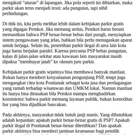
mengikuti “aturan” di lapangan. Jika pola seperti ini dibiarkan, maka
parkir akan terus menjadi ironi: ada pungutan, tapi nihil
perlindungan.
Di titik ini, kita perlu melihat lebih dalam kebijakan parkir gratis
yang digagas Pemkot. Jika memang serius, Pemkot harus berani
memastikan bahwa PSP benar-benar bebas dari pungli, menyiapkan
sistem pengawasan yang jelas, bahkan bila perlu menugaskan aparat
untuk berjaga. Selain itu, penertiban parkir ilegal di area lain kota
juga harus berjalan paralel. Karena percuma PSP bebas pungutan,
kalau di jalan-jalan sekitar atau kawasan lain masyarakat masih
dipaksa “membayar jatah” ke oknum juru parkir.
Kebijakan parkir gratis sejatinya bisa membawa banyak manfaat.
Bukan hanya memberi kenyamanan pengunjung PSP, tetapi juga
mengangkat citra kota Pontianak sebagai kota jasa dan perdagangan
yang ramah terhadap wisatawan dan UMKM lokal. Namun manfaat
itu hanya bisa dirasakan bila Pemkot mampu menghadirkan
konsistensi: bahwa parkir memang layanan publik, bukan komoditas
liar yang bisa dijadikan bancakan.
Pada akhirnya, masyarakat tidak butuh janji manis. Yang dibutuhkan
adalah kepastian: apakah parkir benar-benar gratis di PSP? Apakah
parkir ilegal di Pontianak benar-benar ditertibkan? Dan apakah
parkir akhirnya bisa memberi jaminan keamanan bagi pemilik