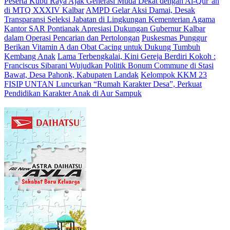
Peserta Kubu Raya Ajak Generasi Muda Dekat dengan Al-Qur’an
di MTQ XXXIV Kalbar
AMPD Gelar Aksi Damai, Desak
Transparansi Seleksi Jabatan di Lingkungan Kementerian Agama
Kantor SAR Pontianak Apresiasi Dukungan Gubernur Kalbar
dalam Operasi Pencarian dan Pertolongan
Puskesmas Punggur
Berikan Vitamin A dan Obat Cacing untuk Dukung Tumbuh
Kembang Anak
Lama Terbengkalai, Kini Gereja Berdiri Kokoh :
Franciscus Sibarani Wujudkan Politik Bonum Commune di Stasi
Bawat, Desa Pahonk, Kabupaten Landak
Kelompok KKM 23
FISIP UNTAN Luncurkan “Rumah Karakter Desa”, Perkuat
Pendidikan Karakter Anak di Aur Sampuk