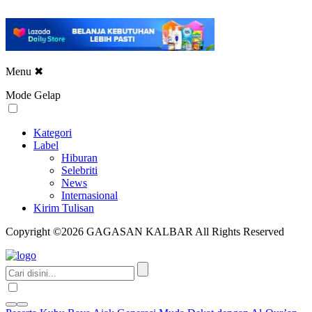
Menu
✖
Mode Gelap
Kategori
Label
Hiburan
Selebriti
News
Internasional
Kirim Tulisan
Copyright ©2026 GAGASAN KALBAR All Rights Reserved