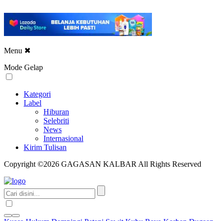
Menu
✖
Mode Gelap
Kategori
Label
Hiburan
Selebriti
News
Internasional
Kirim Tulisan
Copyright ©2026 GAGASAN KALBAR All Rights Reserved