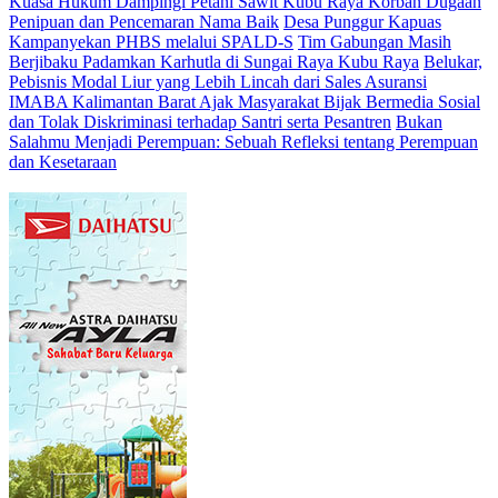
Kuasa Hukum Dampingi Petani Sawit Kubu Raya Korban Dugaan
Penipuan dan Pencemaran Nama Baik
Desa Punggur Kapuas
Kampanyekan PHBS melalui SPALD-S
Tim Gabungan Masih
Berjibaku Padamkan Karhutla di Sungai Raya Kubu Raya
Belukar,
Pebisnis Modal Liur yang Lebih Lincah dari Sales Asuransi
IMABA Kalimantan Barat Ajak Masyarakat Bijak Bermedia Sosial
dan Tolak Diskriminasi terhadap Santri serta Pesantren
Bukan
Salahmu Menjadi Perempuan: Sebuah Refleksi tentang Perempuan
dan Kesetaraan