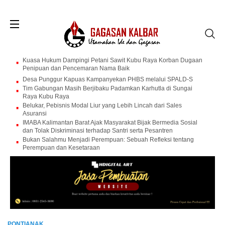
Kuasa Hukum Dampingi Petani Sawit Kubu Raya Korban Dugaan
Penipuan dan Pencemaran Nama Baik
Desa Punggur Kapuas Kampanyekan PHBS melalui SPALD-S
Tim Gabungan Masih Berjibaku Padamkan Karhutla di Sungai
Raya Kubu Raya
Belukar, Pebisnis Modal Liur yang Lebih Lincah dari Sales
Asuransi
IMABA Kalimantan Barat Ajak Masyarakat Bijak Bermedia Sosial
dan Tolak Diskriminasi terhadap Santri serta Pesantren
Bukan Salahmu Menjadi Perempuan: Sebuah Refleksi tentang
Perempuan dan Kesetaraan
PONTIANAK