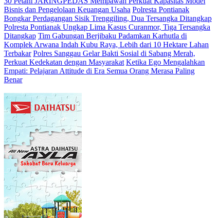
30 Petani JARINGPEDAS Mempawah Perkuat Kapasitas Model
Bisnis dan Pengelolaan Keuangan Usaha
Polresta Pontianak
Bongkar Perdagangan Sisik Trenggiling, Dua Tersangka Ditangkap
Polresta Pontianak Ungkap Lima Kasus Curanmor, Tiga Tersangka
Ditangkap
Tim Gabungan Berjibaku Padamkan Karhutla di
Komplek Arwana Indah Kubu Raya, Lebih dari 10 Hektare Lahan
Terbakar
Polres Sanggau Gelar Bakti Sosial di Sabang Merah,
Perkuat Kedekatan dengan Masyarakat
Ketika Ego Mengalahkan
Empati: Pelajaran Attitude di Era Semua Orang Merasa Paling
Benar