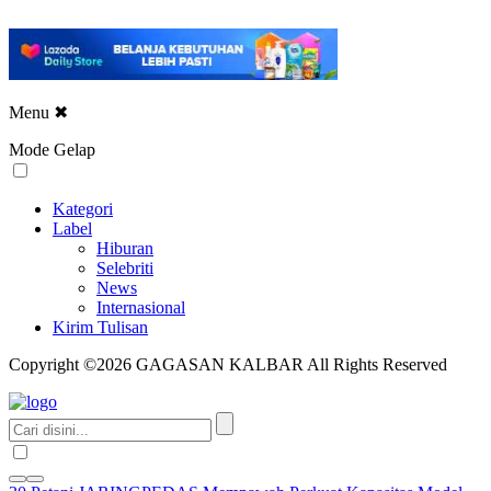
Menu
✖
Mode Gelap
Kategori
Label
Hiburan
Selebriti
News
Internasional
Kirim Tulisan
Copyright ©2026 GAGASAN KALBAR All Rights Reserved