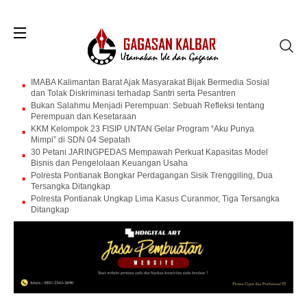
IMABA Kalimantan Barat Ajak Masyarakat Bijak Bermedia Sosial
dan Tolak Diskriminasi terhadap Santri serta Pesantren
Bukan Salahmu Menjadi Perempuan: Sebuah Refleksi tentang
Perempuan dan Kesetaraan
KKM Kelompok 23 FISIP UNTAN Gelar Program “Aku Punya
Mimpi” di SDN 04 Sepatah
30 Petani JARINGPEDAS Mempawah Perkuat Kapasitas Model
Bisnis dan Pengelolaan Keuangan Usaha
Polresta Pontianak Bongkar Perdagangan Sisik Trenggiling, Dua
Tersangka Ditangkap
Polresta Pontianak Ungkap Lima Kasus Curanmor, Tiga Tersangka
Ditangkap