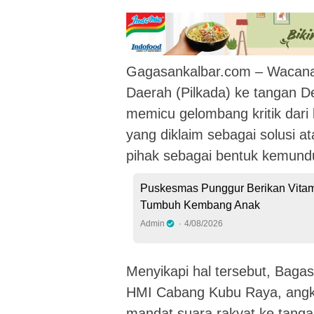
Gagasankalbar.com – Wacana
Daerah (Pilkada) ke tangan 
memicu gelombang kritik dari 
yang diklaim sebagai solusi ata
pihak sebagai bentuk kemund
Puskesmas Punggur Berikan Vitam
Tumbuh Kembang Anak
Admin
4/08/2026
Menyikapi hal tersebut, Baga
HMI Cabang Kubu Raya, angk
mandat suara rakyat ke tangan