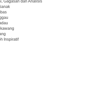
i, Gagasan dan Analisis
ianak
bas
ggau
adau
gkawang
ang
h Inspiratif