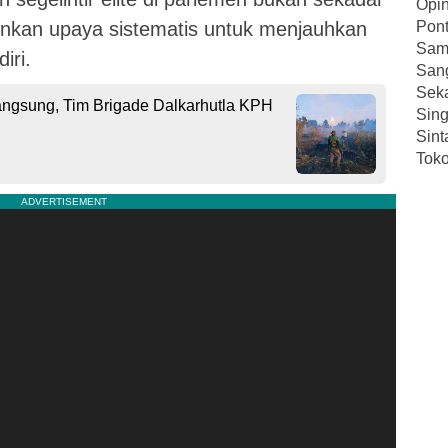
Opin
ainkan upaya sistematis untuk menjauhkan
Pont
Sam
iri.
San
Sek
angsung, Tim Brigade Dalkarhutla KPH
Sin
Sint
Toko