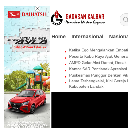
Home
Internasional
Nasiona
Ketika Ego Mengalahkan Empati:
Peserta Kubu Raya Ajak Genera
AMPD Gelar Aksi Damai, Desak 
Kantor SAR Pontianak Apresias
Puskesmas Punggur Berikan Vi
Lama Terbengkalai, Kini Gereja
Kabupaten Landak