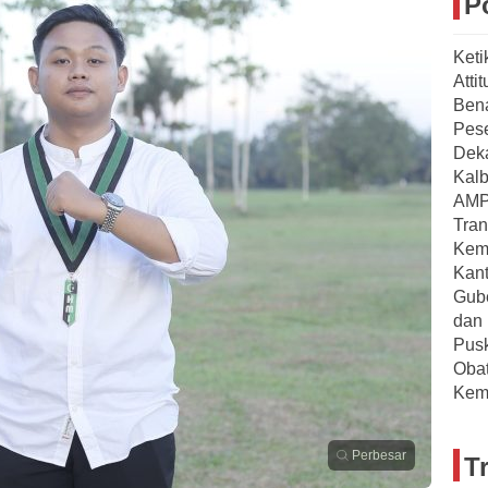
P
Keti
Atti
Ben
Pese
Deka
Kalb
AMP
Tran
Kem
Kant
Gube
dan 
Pusk
Oba
Kem
Perbesar
T