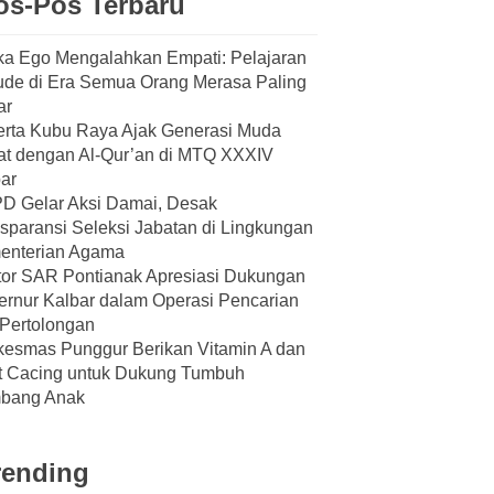
os-Pos Terbaru
ka Ego Mengalahkan Empati: Pelajaran
tude di Era Semua Orang Merasa Paling
ar
rta Kubu Raya Ajak Generasi Muda
t dengan Al-Qur’an di MTQ XXXIV
ar
D Gelar Aksi Damai, Desak
sparansi Seleksi Jabatan di Lingkungan
enterian Agama
or SAR Pontianak Apresiasi Dukungan
rnur Kalbar dalam Operasi Pencarian
Pertolongan
esmas Punggur Berikan Vitamin A dan
t Cacing untuk Dukung Tumbuh
bang Anak
rending