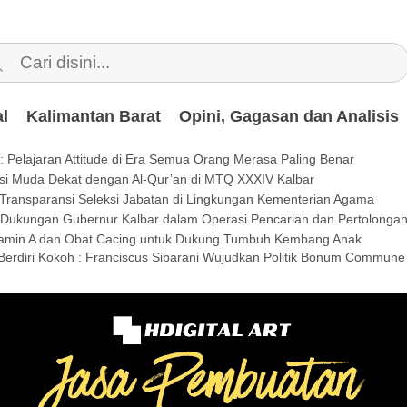
l
Kalimantan Barat
Opini, Gagasan dan Analisis
 Pelajaran Attitude di Era Semua Orang Merasa Paling Benar
si Muda Dekat dengan Al-Qur’an di MTQ XXXIV Kalbar
Transparansi Seleksi Jabatan di Lingkungan Kementerian Agama
i Dukungan Gubernur Kalbar dalam Operasi Pencarian dan Pertolonga
tamin A dan Obat Cacing untuk Dukung Tumbuh Kembang Anak
 Berdiri Kokoh : Franciscus Sibarani Wujudkan Politik Bonum Commune