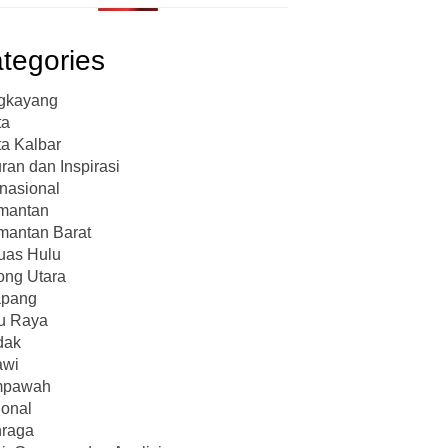
tegories
gkayang
ta
ta Kalbar
ran dan Inspirasi
rnasional
imantan
mantan Barat
uas Hulu
ong Utara
apang
u Raya
dak
awi
pawah
onal
hraga