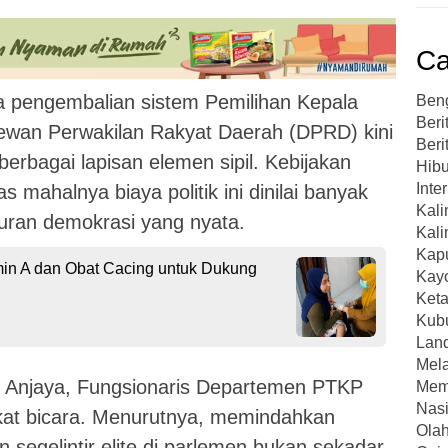
Ca
 pengembalian sistem Pemilihan Kepala
Ben
Beri
Dewan Perwakilan Rakyat Daerah (DPRD) kini
Beri
berbagai lapisan elemen sipil. Kebijakan
Hibu
Inte
s mahalnya biaya politik ini dinilai banyak
Kal
uran demokrasi yang nyata.
Kali
Kap
in A dan Obat Cacing untuk Dukung
Kay
Ket
Kub
Lan
Mel
s Anjaya, Fungsionaris Departemen PTKP
Mem
Nasi
at bicara. Menurutnya, memindahkan
Ola
 segelintir elite di parlemen bukan sekadar