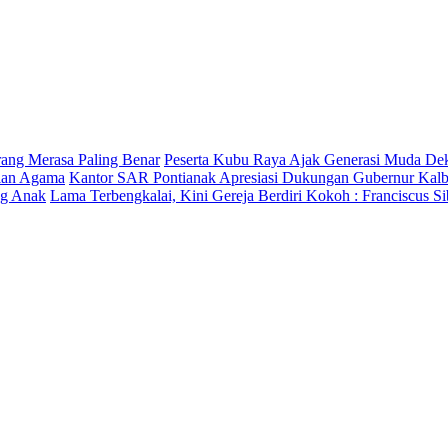
rang Merasa Paling Benar
Peserta Kubu Raya Ajak Generasi Muda D
rian Agama
Kantor SAR Pontianak Apresiasi Dukungan Gubernur Kalba
ng Anak
Lama Terbengkalai, Kini Gereja Berdiri Kokoh : Franciscus 