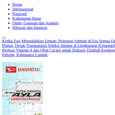
Home
Internasional
Nasional
Kalimantan Barat
Opini, Gagasan dan Analisis
Hiburan dan Inspirasi
Ketika Ego Mengalahkan Empati: Pelajaran Attitude di Era Semua O
Damai, Desak Transparansi Seleksi Jabatan di Lingkungan Kemente
Berikan Vitamin A dan Obat Cacing untuk Dukung Tumbuh Kemba
Pahonk, Kabupaten Landak