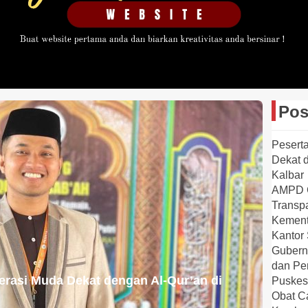
Pos
Pesert
Dekat 
Kalbar
AMPD G
Transpa
Kement
Kantor
Gubern
dan Pe
erasi Muda Dekat dengan Al-Qur’an di
Puskes
Obat C