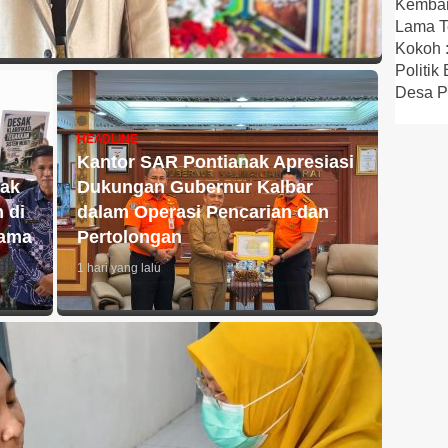
Kemba
Lama Te
Kokoh 
Politi
Desa P
HEADLINE
Kantor SAR Pontianak Apresiasi
sak
Dukungan Gubernur Kalbar
 di
dalam Operasi Pencarian dan
gama
Pertolongan
1 hari yang lalu