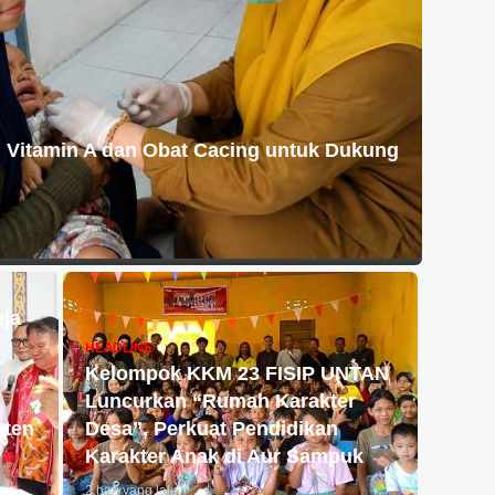
Vitamin A dan Obat Cacing untuk Dukung
eja
HEADLINE
Kelompok KKM 23 FISIP UNTAN
Luncurkan “Rumah Karakter
aten
Desa”, Perkuat Pendidikan
Karakter Anak di Aur Sampuk
2 hari yang lalu