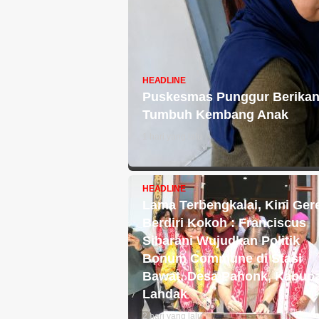
HEADLINE
Puskesmas Punggur Berikan 
Tumbuh Kembang Anak
1 hari yang lalu
HEADLINE
Lama Terbengkalai, Kini Ger
Berdiri Kokoh : Franciscus
Sibarani Wujudkan Politik
Bonum Commune di Stasi
Bawat, Desa Pahonk, Kabup
Landak
2 hari yang lalu