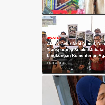
6 jam yang lalu
HEADLINE
AMPD Gelar Aksi Damai, De
Transparansi Seleksi Jabatan
Lingkungan Kementerian A
6 jam yang lalu