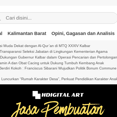
l
Kalimantan Barat
Opini, Gagasan dan Analisis
si Muda Dekat dengan Al-Qur’an di MTQ XXXIV Kalbar
Transparansi Seleksi Jabatan di Lingkungan Kementerian Agama
i Dukungan Gubernur Kalbar dalam Operasi Pencarian dan Pertolonga
tamin A dan Obat Cacing untuk Dukung Tumbuh Kembang Anak
 Berdiri Kokoh : Franciscus Sibarani Wujudkan Politik Bonum Commune
uncurkan “Rumah Karakter Desa”, Perkuat Pendidikan Karakter Ana