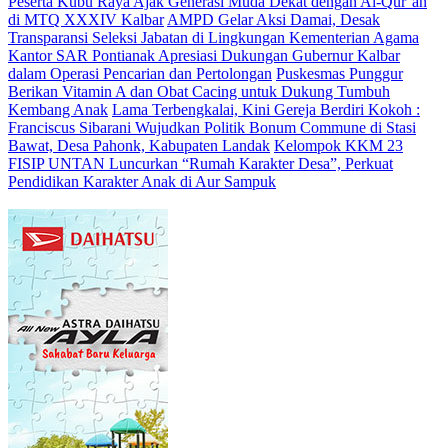
Peserta Kubu Raya Ajak Generasi Muda Dekat dengan Al-Qur’an
di MTQ XXXIV Kalbar
AMPD Gelar Aksi Damai, Desak
Transparansi Seleksi Jabatan di Lingkungan Kementerian Agama
Kantor SAR Pontianak Apresiasi Dukungan Gubernur Kalbar
dalam Operasi Pencarian dan Pertolongan
Puskesmas Punggur
Berikan Vitamin A dan Obat Cacing untuk Dukung Tumbuh
Kembang Anak
Lama Terbengkalai, Kini Gereja Berdiri Kokoh :
Franciscus Sibarani Wujudkan Politik Bonum Commune di Stasi
Bawat, Desa Pahonk, Kabupaten Landak
Kelompok KKM 23
FISIP UNTAN Luncurkan “Rumah Karakter Desa”, Perkuat
Pendidikan Karakter Anak di Aur Sampuk