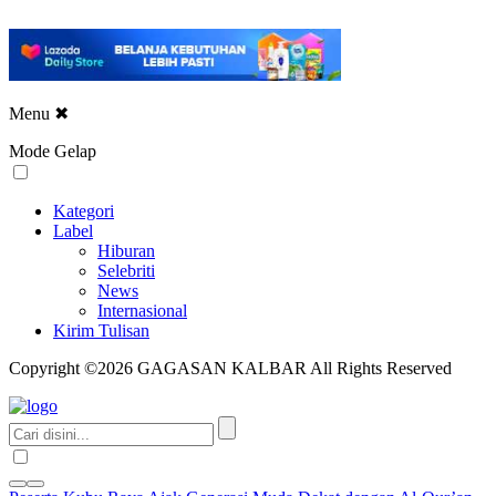
Menu
✖
Mode Gelap
Kategori
Label
Hiburan
Selebriti
News
Internasional
Kirim Tulisan
Copyright ©2026 GAGASAN KALBAR All Rights Reserved