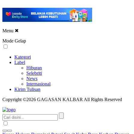
Menu
✖
Mode Gelap
Kategori
Label
Hiburan
Selebriti
News
Internasional
Kirim Tulisan
Copyright ©2026 GAGASAN KALBAR All Rights Reserved