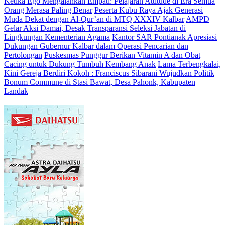
Ketika Ego Mengalahkan Empati: Pelajaran Attitude di Era Semua
Orang Merasa Paling Benar
Peserta Kubu Raya Ajak Generasi
Muda Dekat dengan Al-Qur’an di MTQ XXXIV Kalbar
AMPD
Gelar Aksi Damai, Desak Transparansi Seleksi Jabatan di
Lingkungan Kementerian Agama
Kantor SAR Pontianak Apresiasi
Dukungan Gubernur Kalbar dalam Operasi Pencarian dan
Pertolongan
Puskesmas Punggur Berikan Vitamin A dan Obat
Cacing untuk Dukung Tumbuh Kembang Anak
Lama Terbengkalai,
Kini Gereja Berdiri Kokoh : Franciscus Sibarani Wujudkan Politik
Bonum Commune di Stasi Bawat, Desa Pahonk, Kabupaten
Landak