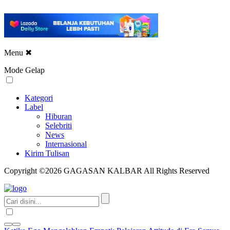
Menu
✖
Mode Gelap
Kategori
Label
Hiburan
Selebriti
News
Internasional
Kirim Tulisan
Copyright ©2026 GAGASAN KALBAR All Rights Reserved