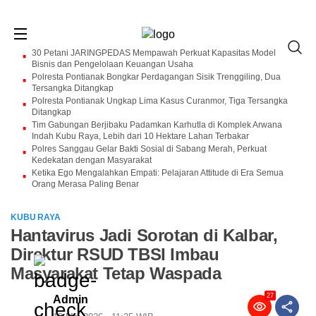
30 Petani JARINGPEDAS Mempawah Perkuat Kapasitas Model
Bisnis dan Pengelolaan Keuangan Usaha
Polresta Pontianak Bongkar Perdagangan Sisik Trenggiling, Dua
Tersangka Ditangkap
Polresta Pontianak Ungkap Lima Kasus Curanmor, Tiga Tersangka
Ditangkap
Tim Gabungan Berjibaku Padamkan Karhutla di Komplek Arwana
Indah Kubu Raya, Lebih dari 10 Hektare Lahan Terbakar
Polres Sanggau Gelar Bakti Sosial di Sabang Merah, Perkuat
Kedekatan dengan Masyarakat
Ketika Ego Mengalahkan Empati: Pelajaran Attitude di Era Semua
Orang Merasa Paling Benar
KUBU RAYA
Hantavirus Jadi Sorotan di Kalbar,
Direktur RSUD TBSI Imbau
Masyarakat Tetap Waspada
27
Admin