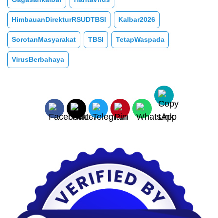
HimbauanDirekturRSUDTBSI
Kalbar2026
SorotanMasyarakat
TBSI
TetapWaspada
VirusBerbahaya