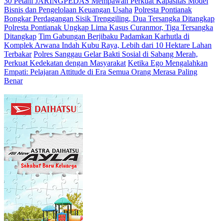
30 Petani JARINGPEDAS Mempawah Perkuat Kapasitas Model
Bisnis dan Pengelolaan Keuangan Usaha
Polresta Pontianak
Bongkar Perdagangan Sisik Trenggiling, Dua Tersangka Ditangkap
Polresta Pontianak Ungkap Lima Kasus Curanmor, Tiga Tersangka
Ditangkap
Tim Gabungan Berjibaku Padamkan Karhutla di
Komplek Arwana Indah Kubu Raya, Lebih dari 10 Hektare Lahan
Terbakar
Polres Sanggau Gelar Bakti Sosial di Sabang Merah,
Perkuat Kedekatan dengan Masyarakat
Ketika Ego Mengalahkan
Empati: Pelajaran Attitude di Era Semua Orang Merasa Paling
Benar