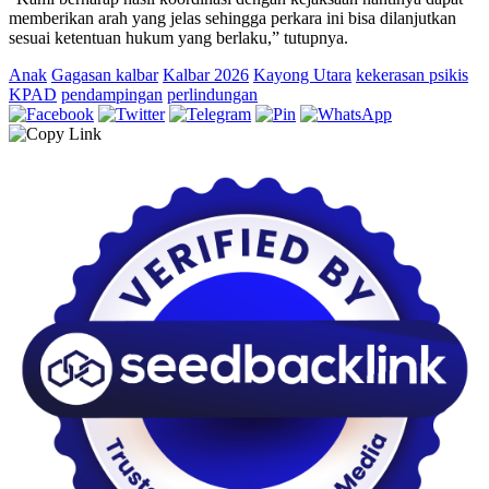
memberikan arah yang jelas sehingga perkara ini bisa dilanjutkan
sesuai ketentuan hukum yang berlaku,” tutupnya.
Anak
Gagasan kalbar
Kalbar 2026
Kayong Utara
kekerasan psikis
KPAD
pendampingan
perlindungan