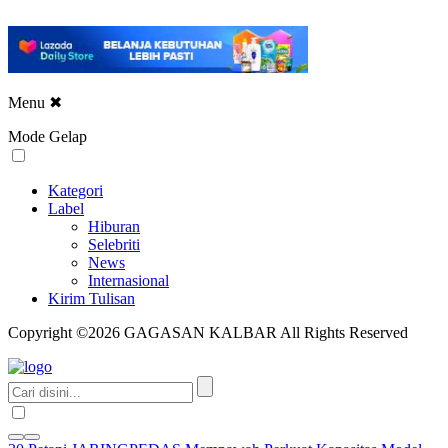
Menu
✖
Mode Gelap
Kategori
Label
Hiburan
Selebriti
News
Internasional
Kirim Tulisan
Copyright ©2026 GAGASAN KALBAR All Rights Reserved