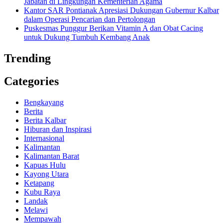
Jabatan di Lingkungan Kementerian Agama
Kantor SAR Pontianak Apresiasi Dukungan Gubernur Kalbar
dalam Operasi Pencarian dan Pertolongan
Puskesmas Punggur Berikan Vitamin A dan Obat Cacing
untuk Dukung Tumbuh Kembang Anak
Trending
Categories
Bengkayang
Berita
Berita Kalbar
Hiburan dan Inspirasi
Internasional
Kalimantan
Kalimantan Barat
Kapuas Hulu
Kayong Utara
Ketapang
Kubu Raya
Landak
Melawi
Mempawah