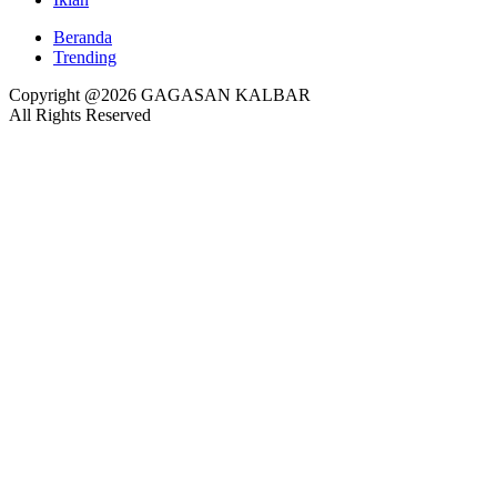
Beranda
Trending
Copyright @2026 GAGASAN KALBAR
All Rights Reserved