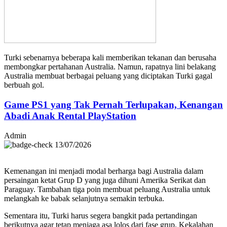
Turki sebenarnya beberapa kali memberikan tekanan dan berusaha
membongkar pertahanan Australia. Namun, rapatnya lini belakang
Australia membuat berbagai peluang yang diciptakan Turki gagal
berbuah gol.
Game PS1 yang Tak Pernah Terlupakan, Kenangan
Abadi Anak Rental PlayStation
Admin
13/07/2026
Kemenangan ini menjadi modal berharga bagi Australia dalam
persaingan ketat Grup D yang juga dihuni Amerika Serikat dan
Paraguay. Tambahan tiga poin membuat peluang Australia untuk
melangkah ke babak selanjutnya semakin terbuka.
Sementara itu, Turki harus segera bangkit pada pertandingan
berikutnya agar tetap menjaga asa lolos dari fase grup. Kekalahan