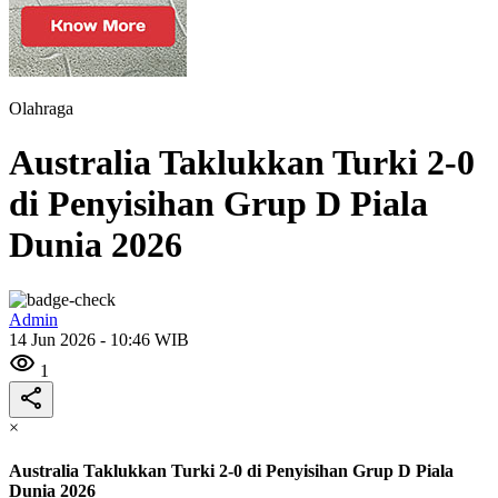
Olahraga
Australia Taklukkan Turki 2-0
di Penyisihan Grup D Piala
Dunia 2026
Admin
14 Jun 2026 - 10:46 WIB
1
×
Australia Taklukkan Turki 2-0 di Penyisihan Grup D Piala
Dunia 2026