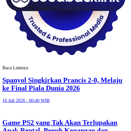
Baca Lainnya
Spanyol Singkirkan Prancis 2-0, Melaju
ke Final Piala Dunia 2026
16 Juli 2026 - 00:40 WIB
Game PS2 yang Tak Akan Terlupakan
Anak Rental, Penuh Kenangan dan