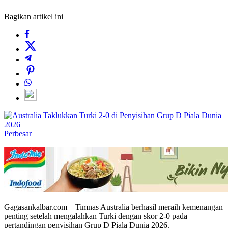
Bagikan artikel ini
Perbesar
Gagasankalbar.com – Timnas Australia berhasil meraih kemenangan
penting setelah mengalahkan Turki dengan skor 2-0 pada
pertandingan penyisihan Grup D Piala Dunia 2026.