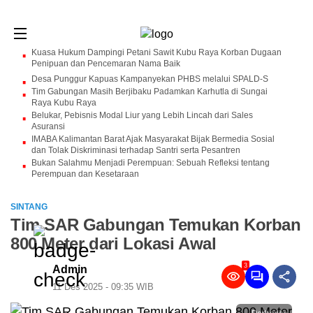
Kuasa Hukum Dampingi Petani Sawit Kubu Raya Korban Dugaan
Penipuan dan Pencemaran Nama Baik
Desa Punggur Kapuas Kampanyekan PHBS melalui SPALD-S
Tim Gabungan Masih Berjibaku Padamkan Karhutla di Sungai
Raya Kubu Raya
Belukar, Pebisnis Modal Liur yang Lebih Lincah dari Sales
Asuransi
IMABA Kalimantan Barat Ajak Masyarakat Bijak Bermedia Sosial
dan Tolak Diskriminasi terhadap Santri serta Pesantren
Bukan Salahmu Menjadi Perempuan: Sebuah Refleksi tentang
Perempuan dan Kesetaraan
SINTANG
Tim SAR Gabungan Temukan Korban
800 Meter dari Lokasi Awal
3
Admin
11 Des 2025 - 09:35 WIB