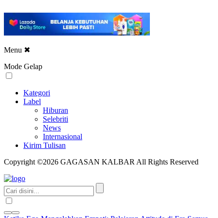
Menu
✖
Mode Gelap
Kategori
Label
Hiburan
Selebriti
News
Internasional
Kirim Tulisan
Copyright ©2026 GAGASAN KALBAR All Rights Reserved