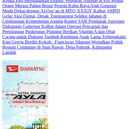
Ketika Ego Mengalahkan Empati: Pelajaran Attitude di Era Semua
Orang Merasa Paling Benar
Peserta Kubu Raya Ajak Generasi
Muda Dekat dengan Al-Qur’an di MTQ XXXIV Kalbar
AMPD
Gelar Aksi Damai, Desak Transparansi Seleksi Jabatan di
Lingkungan Kementerian Agama
Kantor SAR Pontianak Apresiasi
Dukungan Gubernur Kalbar dalam Operasi Pencarian dan
Pertolongan
Puskesmas Punggur Berikan Vitamin A dan Obat
Cacing untuk Dukung Tumbuh Kembang Anak
Lama Terbengkalai,
Kini Gereja Berdiri Kokoh : Franciscus Sibarani Wujudkan Politik
Bonum Commune di Stasi Bawat, Desa Pahonk, Kabupaten
Landak