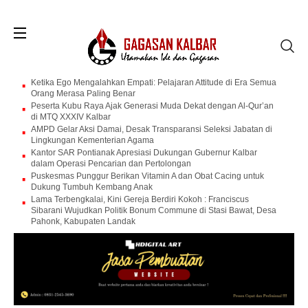
Ketika Ego Mengalahkan Empati: Pelajaran Attitude di Era Semua
Orang Merasa Paling Benar
Peserta Kubu Raya Ajak Generasi Muda Dekat dengan Al-Qur’an
di MTQ XXXIV Kalbar
AMPD Gelar Aksi Damai, Desak Transparansi Seleksi Jabatan di
Lingkungan Kementerian Agama
Kantor SAR Pontianak Apresiasi Dukungan Gubernur Kalbar
dalam Operasi Pencarian dan Pertolongan
Puskesmas Punggur Berikan Vitamin A dan Obat Cacing untuk
Dukung Tumbuh Kembang Anak
Lama Terbengkalai, Kini Gereja Berdiri Kokoh : Franciscus
Sibarani Wujudkan Politik Bonum Commune di Stasi Bawat, Desa
Pahonk, Kabupaten Landak