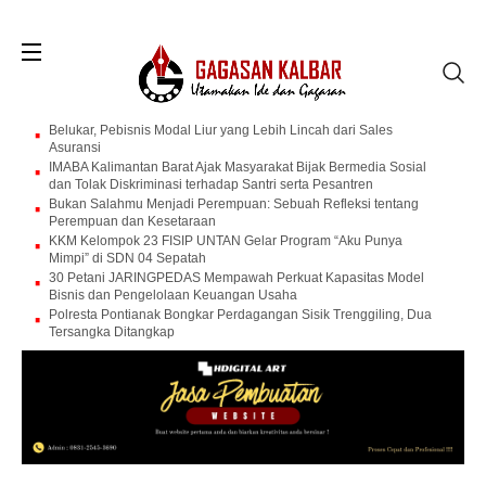
Belukar, Pebisnis Modal Liur yang Lebih Lincah dari Sales
Asuransi
IMABA Kalimantan Barat Ajak Masyarakat Bijak Bermedia Sosial
dan Tolak Diskriminasi terhadap Santri serta Pesantren
Bukan Salahmu Menjadi Perempuan: Sebuah Refleksi tentang
Perempuan dan Kesetaraan
KKM Kelompok 23 FISIP UNTAN Gelar Program “Aku Punya
Mimpi” di SDN 04 Sepatah
30 Petani JARINGPEDAS Mempawah Perkuat Kapasitas Model
Bisnis dan Pengelolaan Keuangan Usaha
Polresta Pontianak Bongkar Perdagangan Sisik Trenggiling, Dua
Tersangka Ditangkap