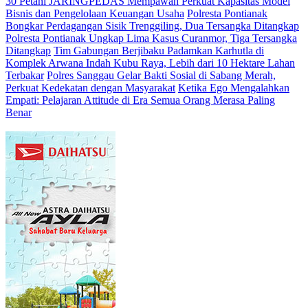
30 Petani JARINGPEDAS Mempawah Perkuat Kapasitas Model
Bisnis dan Pengelolaan Keuangan Usaha
Polresta Pontianak
Bongkar Perdagangan Sisik Trenggiling, Dua Tersangka Ditangkap
Polresta Pontianak Ungkap Lima Kasus Curanmor, Tiga Tersangka
Ditangkap
Tim Gabungan Berjibaku Padamkan Karhutla di
Komplek Arwana Indah Kubu Raya, Lebih dari 10 Hektare Lahan
Terbakar
Polres Sanggau Gelar Bakti Sosial di Sabang Merah,
Perkuat Kedekatan dengan Masyarakat
Ketika Ego Mengalahkan
Empati: Pelajaran Attitude di Era Semua Orang Merasa Paling
Benar