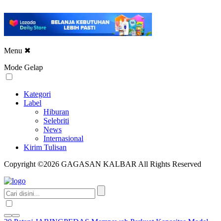
Menu
✖
Mode Gelap
Kategori
Label
Hiburan
Selebriti
News
Internasional
Kirim Tulisan
Copyright ©2026 GAGASAN KALBAR All Rights Reserved