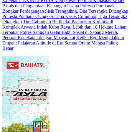
30 Petani JARINGPEDAS Mempawah Perkuat Kapasitas Model
Bisnis dan Pengelolaan Keuangan Usaha
Polresta Pontianak
Bongkar Perdagangan Sisik Trenggiling, Dua Tersangka Ditangkap
Polresta Pontianak Ungkap Lima Kasus Curanmor, Tiga Tersangka
Ditangkap
Tim Gabungan Berjibaku Padamkan Karhutla di
Komplek Arwana Indah Kubu Raya, Lebih dari 10 Hektare Lahan
Terbakar
Polres Sanggau Gelar Bakti Sosial di Sabang Merah,
Perkuat Kedekatan dengan Masyarakat
Ketika Ego Mengalahkan
Empati: Pelajaran Attitude di Era Semua Orang Merasa Paling
Benar