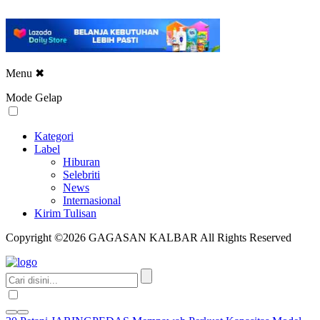
Menu
✖
Mode Gelap
Kategori
Label
Hiburan
Selebriti
News
Internasional
Kirim Tulisan
Copyright ©2026 GAGASAN KALBAR All Rights Reserved